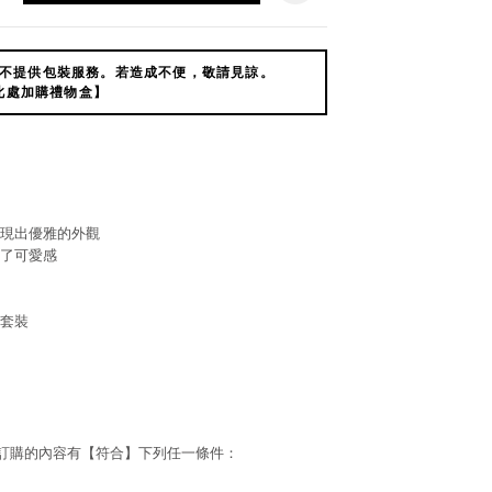
不提供包裝服務。若造成不便，敬請見諒。
此處加購禮物盒】
現出優雅的外觀
了可愛感
套裝
若訂購的內容有【符合】下列任一條件：