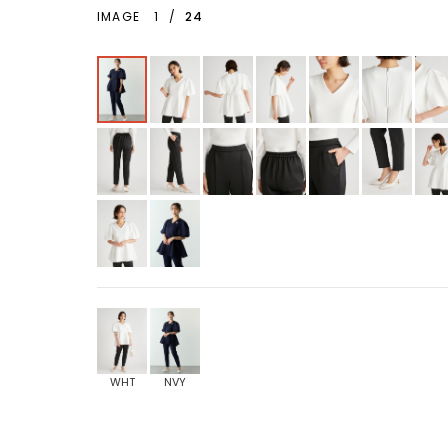
IMAGE
1
/
24
WHT
NVY