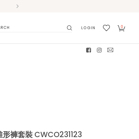
0
LOGIN
搜
我的
尋
最愛
facebook
instagram
mail
褲套裝 CWCO231123