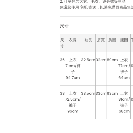
2. 訂單包含大衣、毛衣、連身裙等單品
建議您使用
宅配
寄送，以避免購買商品無
尺寸
尺
衣長
袖長
肩寬
胸圍
腰圍
寸
36
上衣
32.5cm
32cm
89cm
上衣
71cm/褲
77cm/
1
子
褲子
94.7cm
64cm
38
上衣
33.5cm
33cm
93cm
上衣
72.5cm/
81cm/
1
褲子
褲子
96cm
68cm