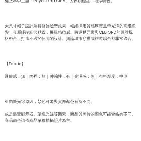
繡上本季主題「Royal Trad Club」的原創標誌，增添特色。
大尺寸帽子設計兼具修飾臉型效果，帽繩採用質感厚實且帶光澤的高級緞
帶，金屬繩端細節點綴，展現精緻感。將運動元素與CELFORD的優雅風
格融合，打造不過於休閒的設計。無論城市穿搭或旅遊場合都非常適合。
【Fabric】
透膚感：無｜內裡：無｜伸縮性：有｜光澤感：無｜布料厚度：中厚
※由於光線原因，顏色可能與實際顏色有所不同。
或是裝置顯示器、環境光線等因素，商品與照片的顏色可能會略有不同。
商品顏色請依商品單獨拍攝照片為主。