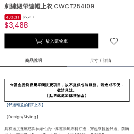
刺繡緞帶連帽上衣 CWCT254109
40%OFF
$5,780
$3,468
放入購物車
商品說明
尺寸 / 詳情
☆禮盒提袋皆屬單獨販賣項目，故不提供包裝服務。若造成不便，
敬請見諒。
【點選此處加購禮物盒】
【舒適輕盈的帽T上衣】
【Design/Styling】
具有適度蓬鬆感與伸縮性的中厚運動風布料打造，穿起來輕盈舒適。前胸