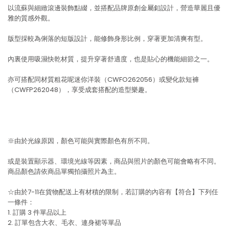
以流蘇與細緻滾邊裝飾點綴，並搭配品牌原創金屬釦設計，營造華麗且優
雅的質感外觀。
版型採較為俐落的短版設計，能修飾身形比例，穿著更加清爽有型。
內裏使用吸濕快乾材質，提升穿著舒適度，也是貼心的機能細節之一。
亦可搭配同材質粗花呢迷你洋裝（CWFO262056）或變化款短褲
（CWFP262048），享受成套搭配的造型樂趣。
※由於光線原因，顏色可能與實際顏色有所不同。
或是裝置顯示器、環境光線等因素，商品與照片的顏色可能會略有不同。
商品顏色請依商品單獨拍攝照片為主。
☆由於7-11在貨物配送上有材積的限制，若訂購的內容有【符合】下列任
一條件：
1. 訂購 3 件單品以上
2. 訂單包含大衣、毛衣、連身裙等單品