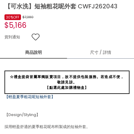
【可水洗】短袖粗花呢外套 CWFJ262043
30%OFF
$7,380
$5,166
貨到通知
商品說明
尺寸 / 詳情
☆禮盒提袋皆屬單獨販賣項目，故不提供包裝服務。若造成不便，
敬請見諒。
【點選此處加購禮物盒】
【輕盈夏季粗花呢短袖外套】
【Design/Styling】
採用輕盈舒適的夏季粗花呢布料製成的短袖外套。