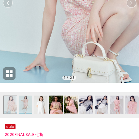
1
/
23
sale
2026FINAL SALE 七折