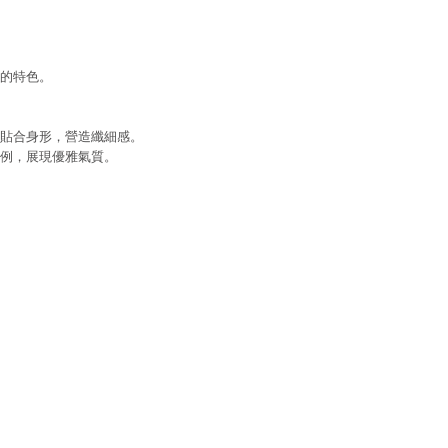
的特色。
貼合身形，營造纖細感。
例，展現優雅氣質。