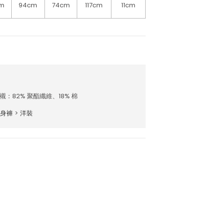
m
94cm
74cm
117cm
11cm
襯：82% 聚酯纖維、18% 棉
身褲
>
洋裝