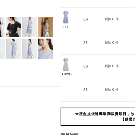
36
剩餘 0 件
SAX
38
剩餘 0 件
36
剩餘 0 件
FLOWER
38
剩餘 0 件
☆禮盒提袋皆屬單獨販賣項目，故
【點選