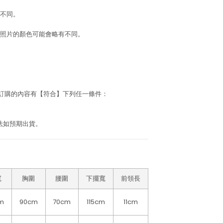
不同。
照片的顏色可能會略有不同。
若訂購的內容有【符合】下列任一條件：
法如預期出貨。
寬
胸圍
腰圍
下擺寬
前領長
m
90cm
70cm
115cm
11cm