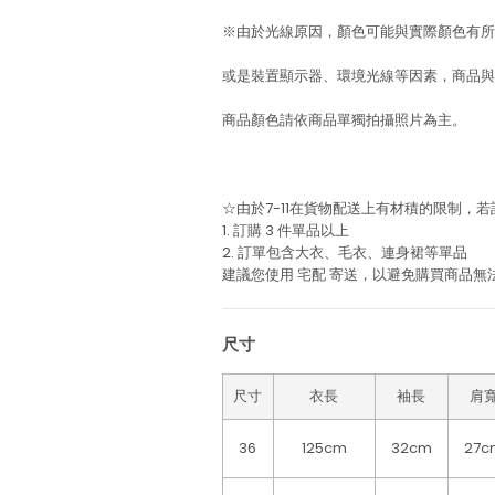
※由於光線原因，顏色可能與實際顏色有所
或是裝置顯示器、環境光線等因素，商品與
商品顏色請依商品單獨拍攝照片為主。
☆由於7-11在貨物配送上有材積的限制，
1. 訂購 3 件單品以上
2. 訂單包含大衣、毛衣、連身裙等單品
建議您使用
宅配
寄送，以避免購買商品無
尺寸
尺寸
衣長
袖長
肩
36
125cm
32cm
27c