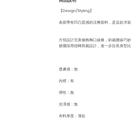
商品說明
【Design/Styling】
表面帶有凹凸質感的涼爽面料，是這款洋裝
方領設計完美修飾胸口線條，斜裁腰線巧妙
裙擺採用扭轉剪裁設計，進一步拉長身型比
透膚感：無
內裡：有
彈性：無
光澤感：無
布料厚度：薄款