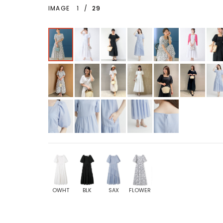
IMAGE
1
/
29
OWHT
BLK
SAX
FLOWER