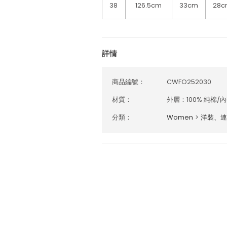
38
126.5cm
33cm
28c
詳情
商品編號：
CWFO252030
材質：
外層：100% 純棉/內
分類：
Women
>
洋裝、連