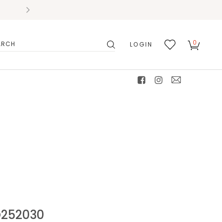
0
LOGIN
搜
我的
尋
最愛
facebook
instagram
mail
52030