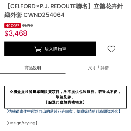
【CELFORD×P.J. REDOUTE聯名】立體花卉針
織外套 CWND254064
40%OFF
$5,780
$3,468
放入購物車
商品說明
尺寸 / 詳情
☆禮盒提袋皆屬單獨販賣項目，故不提供包裝服務。若造成不便，
敬請見諒。
【點選此處加購禮物盒】
【彷彿從畫作中躍然而出的薄紗花卉圖案，搶眼吸睛的針織開襟外套】
【Design/Styling】