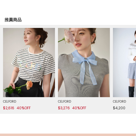
推薦商品
CELFORD
CELFORD
CELFORD
$2,616
40%OFF
$3,276
40%OFF
$4,200