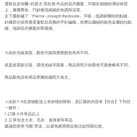
選取自皮埃爾-約瑟夫·雷杜德 作品的花卉圖案，印製於細緻的薄紗材質
上，層層疊加，巧妙展現細膩的色調與深度。
左下擺刺繡了「Pierre-Joseph Redoute」字樣，低調卻獨特的點綴。
針織部分採用適度蓬鬆且高雅的平針編織，前襟以纖細的銀色金屬鈕扣點
綴，強調花卉圖案的華麗感。
※由於光線原因，顏色可能與實際顏色有所不同。
或是裝置顯示器、環境光線等因素，商品與照片的顏色可能會略有不同。
商品顏色請依商品單獨拍攝照片為主。
☆由於7-11在貨物配送上有材積的限制，若訂購的內容有【符合】下列任
一條件：
1. 訂購 3 件單品以上
2. 訂單包含大衣、毛衣、連身裙等單品
建議您使用
宅配
寄送，以避免購買商品無法如預期出貨。