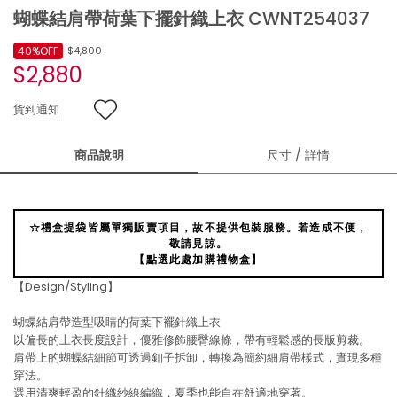
蝴蝶結肩帶荷葉下擺針織上衣 CWNT254037
40%OFF
$4,800
$2,880
貨到通知
商品說明
尺寸 / 詳情
☆禮盒提袋皆屬單獨販賣項目，故不提供包裝服務。若造成不便，
敬請見諒。
【點選此處加購禮物盒】
【Design/Styling】
蝴蝶結肩帶造型吸睛的荷葉下襬針織上衣
以偏長的上衣長度設計，優雅修飾腰臀線條，帶有輕鬆感的長版剪裁。
肩帶上的蝴蝶結細節可透過釦子拆卸，轉換為簡約細肩帶樣式，實現多種
穿法。
選用清爽輕盈的針織紗線編織，夏季也能自在舒適地穿著。