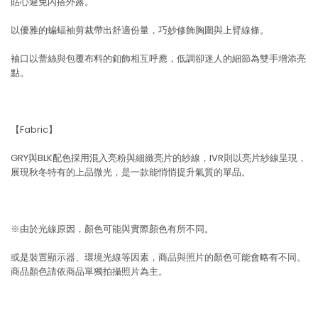
貼心避免內搭外露。
以優雅的蝙蝠袖剪裁帶出舒適份量，巧妙修飾胸圍與上臂線條。
袖口以蕾絲與包覆布料的釦飾相互呼應，低調卻迷人的細節為雙手增添亮
點。
【Fabric】
GRY與BLK配色採用混入亮粉與細緻亮片的紗線，IVR則以亮片紗線呈現，
展現秋冬特有的上品微光，是一款能悄悄提升氣質的單品。
※由於光線原因，顏色可能與實際顏色有所不同。
或是裝置顯示器、環境光線等因素，商品與照片的顏色可能會略有不同。
商品顏色請依商品單獨拍攝照片為主。