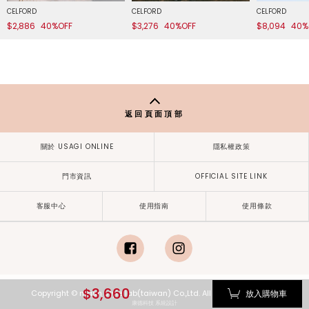
CELFORD
CELFORD
CELFORD
$2,886
40%OFF
$3,276
40%OFF
$8,094
40%
返回頁面頂部
關於 USAGI ONLINE
隱私權政策
門市資訊
OFFICIAL SITE LINK
客服中心
使用指南
使用條款
facebook
instagram
$3,660
放入購物車
Copyright © mash style lab(taiwan) Co.,Ltd. All Rights Reserved.
康德科技 系統設計