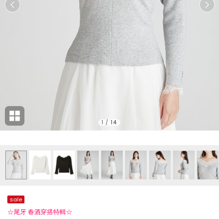
1
/
14
sale
☆尾牙 春酒穿搭特輯☆