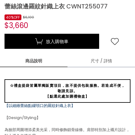
蕾絲滾邊羅紋針織上衣 CWNT255077
40%OFF
$6,100
$3,660
放入購物車
商品說明
尺寸 / 詳情
☆禮盒提袋皆屬單獨販賣項目，故不提供包裝服務。若造成不便，
敬請見諒。
【點選此處加購禮物盒】
【以細緻蕾絲點綴領口的羅紋針織上衣】
【Design/Styling】
為臉部周圍增添柔美光采，同時修飾鎖骨線條。肩部特別加上襯片設計，