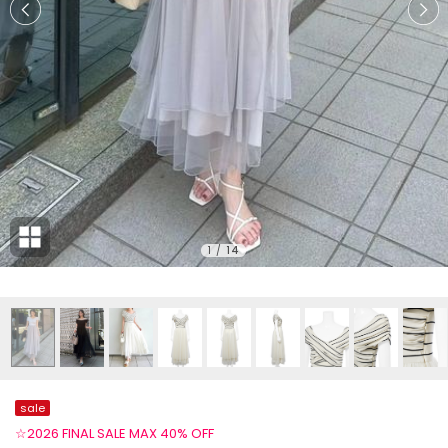
1
/
14
sale
☆2026 FINAL SALE MAX 40% OFF