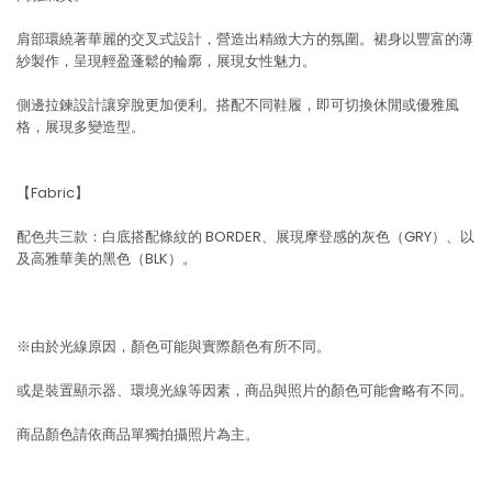
肩部環繞著華麗的交叉式設計，營造出精緻大方的氛圍。裙身以豐富的薄
紗製作，呈現輕盈蓬鬆的輪廓，展現女性魅力。
側邊拉鍊設計讓穿脫更加便利。搭配不同鞋履，即可切換休閒或優雅風
格，展現多變造型。
【Fabric】
配色共三款：白底搭配條紋的 BORDER、展現摩登感的灰色（GRY）、以
及高雅華美的黑色（BLK）。
※由於光線原因，顏色可能與實際顏色有所不同。
或是裝置顯示器、環境光線等因素，商品與照片的顏色可能會略有不同。
商品顏色請依商品單獨拍攝照片為主。