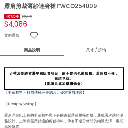
露肩剪裁薄紗連身裙 FWCO254009
40%OFF
$6,810
$4,086
貨到通知
商品說明
尺寸 / 詳情
☆禮盒提袋皆屬單獨販賣項目，故不提供包裝服務。若造成不便，
敬請見諒。
【點選此處加購禮物盒】
【剪裁棉料 × 輕盈薄紗完美結合。優雅露肩洋裝】
【Design/Styling】
露肩洋裝以上身的剪裁棉料與下身的蓬鬆薄紗拼接而成，展現層次感的優
雅設計。上半身選用舒適的剪裁棉料，帶有不過分休閒的細緻光澤，襯托
高雅氣質。