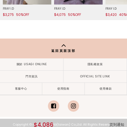
FRAY I.D
FRAY I.D
FRAY I.D
$3,275
50%OFF
$4,075
50%OFF
$3,420
40%
返回頁面頂部
關於 USAGI ONLINE
隱私權政策
門市資訊
OFFICIAL SITE LINK
客服中心
使用指南
使用條款
facebook
instagram
$4,086
貨到通知
Copyright © mash style lab(taiwan) Co.,Ltd. All Rights Reserved.