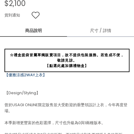
$2,100
貨到通知
商品說明
尺寸 / 詳情
☆禮盒提袋皆屬單獨販賣項目，故不提供包裝服務。若造成不便，
敬請見諒。
【點選此處加購禮物盒】
【優雅涼感2WAY上衣】
【Design/Styling】
曾於USAGI ONLINE限定販售並大受歡迎的垂墜領設計上衣，今年再度登
場。
本季新增更豐富的色彩選擇，尺寸也升級為0與1兩種版本。