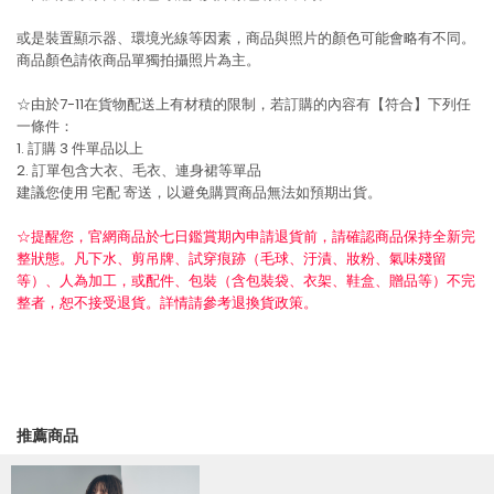
或是裝置顯示器、環境光線等因素，商品與照片的顏色可能會略有不同。
商品顏色請依商品單獨拍攝照片為主。
☆由於7-11在貨物配送上有材積的限制，若訂購的內容有【符合】下列任
一條件：
1. 訂購 3 件單品以上
2. 訂單包含大衣、毛衣、連身裙等單品
建議您使用
宅配
寄送，以避免購買商品無法如預期出貨。
☆提醒您，官網商品於七日鑑賞期內申請退貨前，請確認商品保持全新完
整狀態。凡下水、剪吊牌、試穿痕跡（毛球、汙漬、妝粉、氣味殘留
等）、人為加工，或配件、包裝（含包裝袋、衣架、鞋盒、贈品等）不完
整者，恕不接受退貨。詳情請參考退換貨政策。
推薦商品