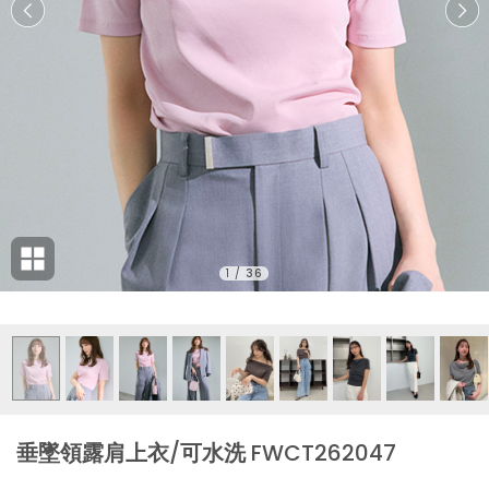
1
/
36
垂墜領露肩上衣/可水洗 FWCT262047