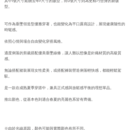
其中1號尺寸延續去年F尺寸的版型，而0號尺寸則為更精巧合身的新版
型。
可作為垂墜領造型優雅穿著，也能變化為平口露肩設計，展現健康隨性的
時髦感。
依照心情與場合自由變化穿搭風格。
適度俐落的剪裁搭配優美垂墜線條，讓人難以想像是針織材質的高級質
感。
無論搭配裙裝展現女性柔美，或搭配褲裝營造俐落輕快感，都能輕鬆駕
馭。
是一款在成熟夏季穿搭中，兼具正式感與放鬆感平衡的理想單品。
推出顏色，從基本色到適合春夏的亮麗色系皆有齊備。
※由於光線原因，顏色可能與實際顏色有所不同。