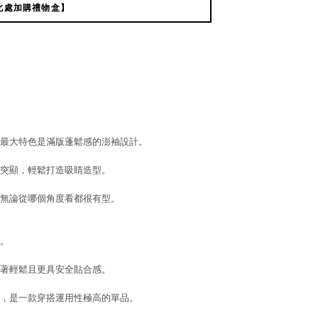
此處加購禮物盒】
最大特色是滿版蓬鬆感的澎袖設計。
突顯，輕鬆打造吸睛造型。
無論從哪個角度看都很有型。
。
著輕鬆且更具安全貼合感。
，是一款穿搭運用性極高的單品。