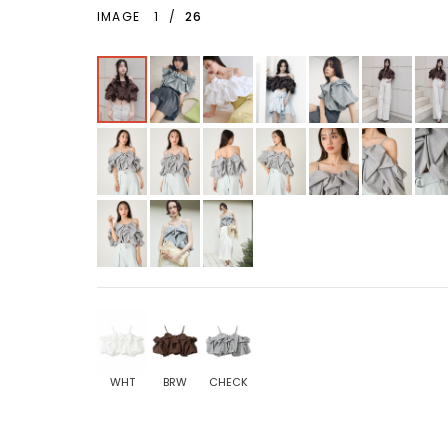
IMAGE
1
/
26
WHT
BRW
CHECK