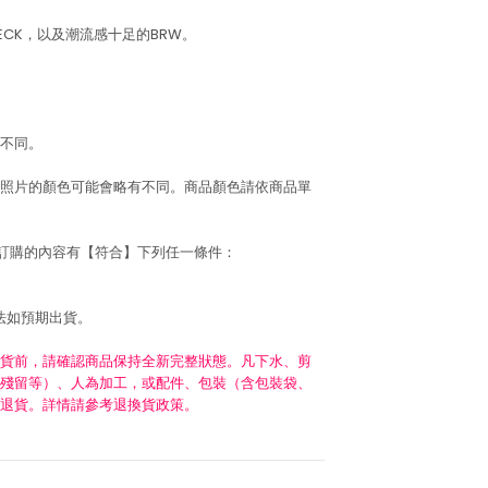
ECK，以及潮流感十足的BRW。
不同。
照片的顏色可能會略有不同。商品顏色請依商品單
若訂購的內容有【符合】下列任一條件：
法如預期出貨。
貨前，請確認商品保持全新完整狀態。凡下水、剪
殘留等）、人為加工，或配件、包裝（含包裝袋、
退貨。詳情請參考退換貨政策。