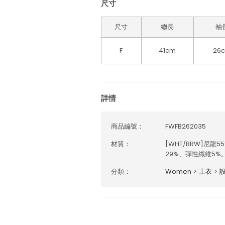
尺寸
尺寸
總長
袖
F
41cm
26
詳情
商品編號：
FWFB262035
材質：
[WHT/BRW]尼龍5
29%、彈性纖維5%
分類：
Women
>
上衣
>