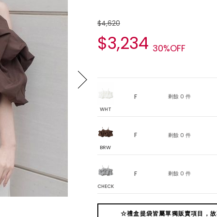
$4,620
$3,234
30%OFF
F
剩餘 0 件
WHT
F
剩餘 0 件
BRW
F
剩餘 0 件
CHECK
☆禮盒提袋皆屬單獨販賣項目，故