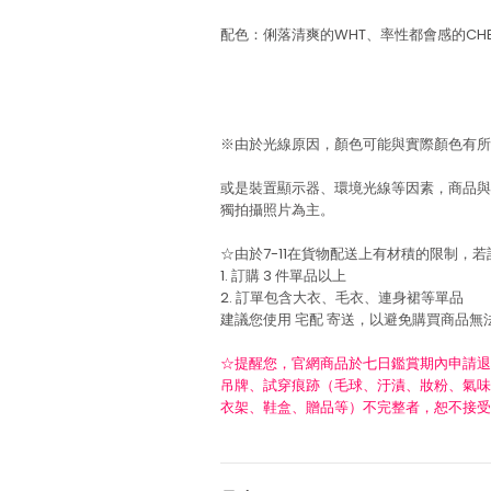
配色：俐落清爽的WHT、率性都會感的CH
※由於光線原因，顏色可能與實際顏色有所
或是裝置顯示器、環境光線等因素，商品與
獨拍攝照片為主。
☆由於7-11在貨物配送上有材積的限制，
1. 訂購 3 件單品以上
2. 訂單包含大衣、毛衣、連身裙等單品
建議您使用
宅配
寄送，以避免購買商品無
☆提醒您，官網商品於七日鑑賞期內申請退
吊牌、試穿痕跡（毛球、汙漬、妝粉、氣味
衣架、鞋盒、贈品等）不完整者，恕不接受