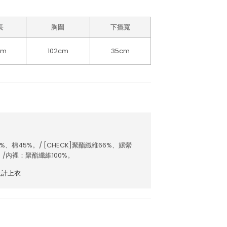
長
胸圍
下擺寬
cm
102cm
35cm
5%、棉45%。/ [CHECK]聚酯纖維66%、嫘縈
。/內裡：聚酯纖維100%。
設計上衣