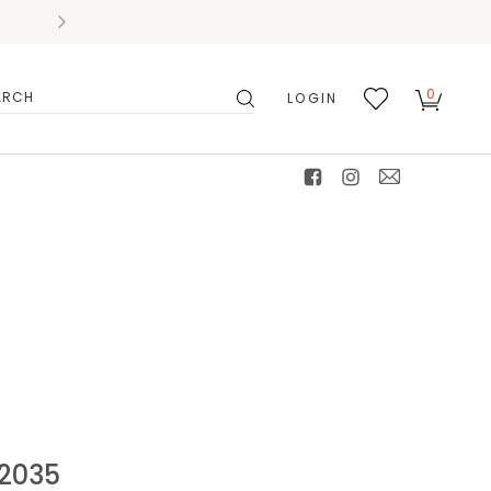
0
LOGIN
搜
我的
尋
最愛
facebook
instagram
mail
2035