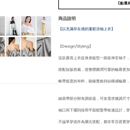
【點選
商品說明
【以充滿存在感的蓬鬆澎袖上衣】
【Design/Styling】
這款露肩上衣從身身版型一路延伸至袖子，
搭配短版剪裁，使整體圓潤可愛的輪廓更加
略帶挺度的布料，能確實維持結構感輪廓，
細肩帶部分附有調節器，可依需求微調尺寸
袖口與下擺則採用平面鬆緊帶收邊設計，穿
不論單穿或作為層次搭配，都非常百搭實穿