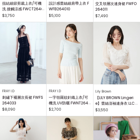
扭結細節剪裁上衣/可機
設計感蕾絲細肩帶上衣 F
交叉領層次連身裙 FWFO
洗.接觸涼感 FWCT2640
WFB264010
264011
25
$3,750
$5,100
$7,490
FRAY I.D
FRAY I.D
Lily Brown
刺繡下襬層次長裙 FWFS
一字領羅紋針織上衣/可
【LILY BROWN Lingeri
264033
機洗.UV防曬 FWNT2640
e】蕾絲澎袖連身衣 LLCO
29
262503
$8,090
$2,700
$3,550