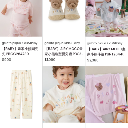
gelato pique Kids&Baby
gelato pique Kids&Baby
gelato pique Kids&Baby
【BABY】畫家小熊圍兜
【BABY】AIRY MOCO畫
【BABY】AIRY MOCO畫
兜 PBGG264739
家小熊造型嬰兒襪 PBGS
家小熊斗篷 PBNT26446
264415
4
$900
$1,090
$2,380