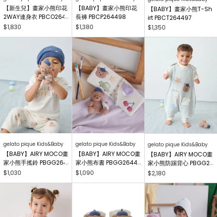
【新生兒】畫家小熊印花
【BABY】畫家小熊印花
【BABY】畫家小熊T-Sh
2WAY連身衣 PBCO264
長褲 PBCP264498
irt PBCT264497
738
$1,830
$1,380
$1,350
gelato pique Kids&Baby
gelato pique Kids&Baby
gelato pique Kids&Baby
【BABY】AIRY MOCO畫
【BABY】AIRY MOCO畫
【BABY】AIRY MOCO畫
家小熊手搖鈴 PBGG264
家小熊布書 PBGG26441
家小熊防踢背心 PBGG2
414
8
64465
$1,030
$1,090
$2,180