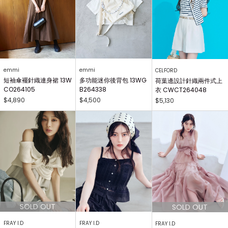
emmi
emmi
CELFORD
短袖傘襬針織連身裙 13W
多功能迷你後背包 13WG
荷葉邊設計針織兩件式上
CO264105
B264338
衣 CWCT264048
$4,890
$4,500
$5,130
FRAY I.D
FRAY I.D
FRAY I.D