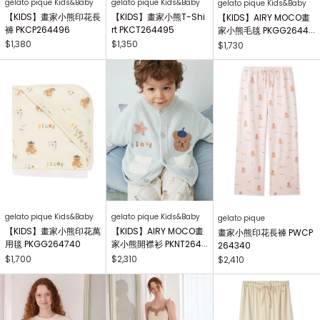
gelato pique Kids&Baby
gelato pique Kids&Baby
gelato pique Kids&Baby
【KIDS】畫家小熊印花長
【KIDS】畫家小熊T-Shi
【KIDS】AIRY MOCO畫
褲 PKCP264496
rt PKCT264495
家小熊毛毯 PKGG26441
7
$1,380
$1,350
$1,730
gelato pique Kids&Baby
gelato pique Kids&Baby
gelato pique
【KIDS】畫家小熊印花萬
【KIDS】AIRY MOCO畫
畫家小熊印花長褲 PWCP
用毯 PKGG264740
家小熊開襟衫 PKNT2644
264340
63
$1,700
$2,310
$2,410