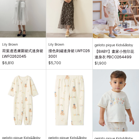
Lily Brown
Lily Brown
gelato pique Kids&Baby
荷葉邊透膚圍裙式連身裙
撞色刺繡連身裙 LWFO26
【BABY】畫家小熊印花
LWFO262045
3001
連身衣 PBCO264499
$6,810
$5,700
$1,900
gelato pique Kids&Baby
gelato pique Kids&Baby
gelato pique Kids&Baby