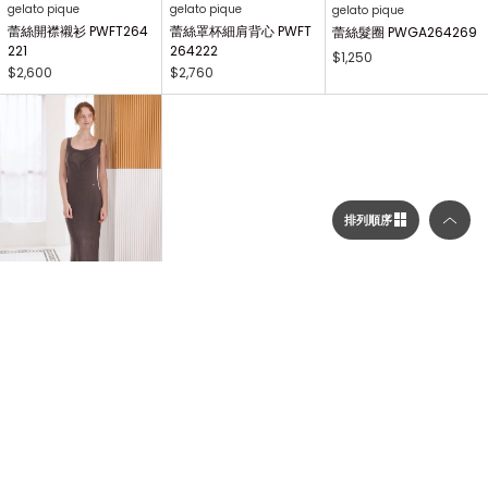
gelato pique
gelato pique
gelato pique
蕾絲開襟襯衫 PWFT264
蕾絲罩杯細肩背心 PWFT
蕾絲髮圈 PWGA264269
221
264222
$1,250
$2,600
$2,760
排列順序
選擇顯示列數／排列順序
gelato pique
連身洋裝 PWNO264056
$3,120
顯示列數
...
1
2
3
214
二列顯示（圖片較大）
NEXT