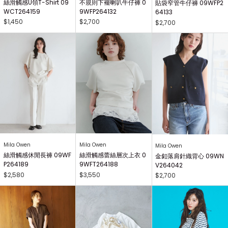
絲滑觸感U領T-Shirt 09
不規則下襬喇叭牛仔褲 0
貼袋窄管牛仔褲 09WFP2
WCT264159
9WFP264132
64133
$1,450
$2,700
$2,700
Mila Owen
Mila Owen
Mila Owen
絲滑觸感休閒長褲 09WF
絲滑觸感蕾絲層次上衣 0
金釦落肩針織背心 09WN
P264189
9WFT264188
V264042
$2,580
$3,550
$2,700