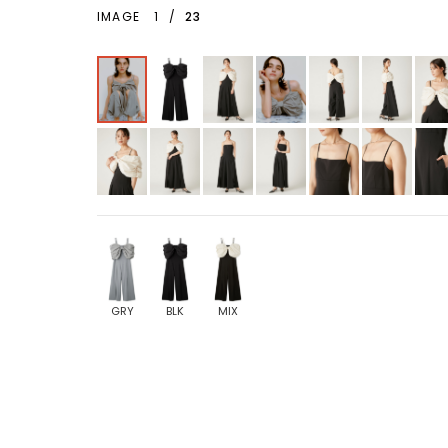
IMAGE
1
/
23
GRY
BLK
MIX