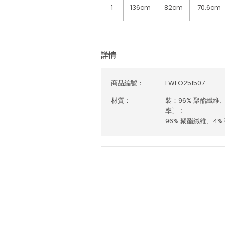
1
136cm
82cm
70.6cm
詳情
商品編號：
FWFO251507
材質：
裝：96% 聚酯纖維、
率〕：
96% 聚酯纖維、4%