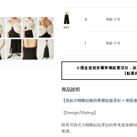
0
剩餘 0 件
MIX
1
剩餘 0 件
☆禮盒提袋皆屬單獨販賣項目，故
【點選
商品說明
【宛如大蝴蝶結般的華麗短版罩衫 × 俐落連
【Design/Styling】
附有可拆式大蝴蝶結短罩衫的華美連身褲S
衡感。