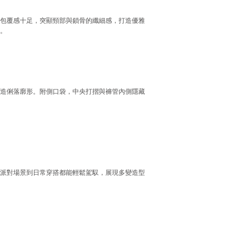
包覆感十足，突顯頸部與鎖骨的纖細感，打造優雅
。
造俐落廓形。附側口袋，中央打摺與褲管內側隱藏
派對場景到日常穿搭都能輕鬆駕馭，展現多變造型