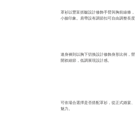
罩衫以豐富抓皺設計修飾手臂與胸前線條，
小臉印象。肩帶設有調節扣可自由調整長度
連身褲則以胸下切換設計修飾身形比例，營
開衩細節，低調展現設計感。
可依場合選擇是否搭配罩衫，從正式婚宴、
魅力。