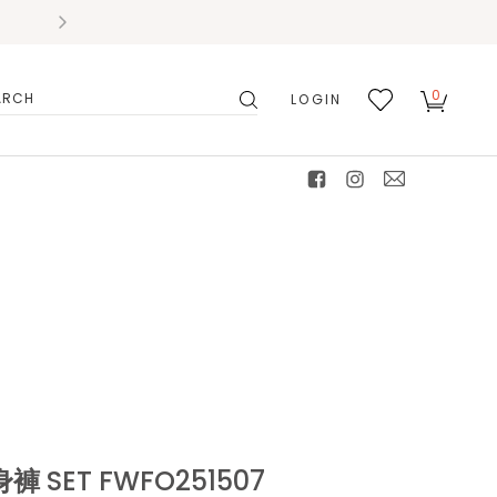
0
LOGIN
搜
我的
尋
最愛
facebook
instagram
mail
SET FWFO251507