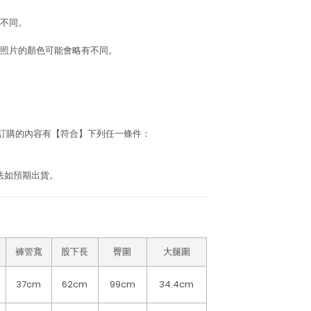
不同。
照片的顏色可能會略有不同。
若訂購的內容有【符合】下列任一條件：
法如預期出貨。
褲管寬
股下長
臀圍
大腿圍
37cm
62cm
99cm
34.4cm