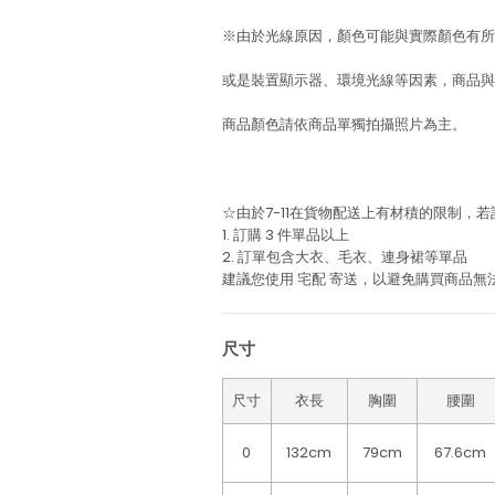
※由於光線原因，顏色可能與實際顏色有所
或是裝置顯示器、環境光線等因素，商品與
商品顏色請依商品單獨拍攝照片為主。
☆由於7-11在貨物配送上有材積的限制，
1. 訂購 3 件單品以上
2. 訂單包含大衣、毛衣、連身裙等單品
建議您使用
宅配
寄送，以避免購買商品無
尺寸
尺寸
衣長
胸圍
腰圍
0
132cm
79cm
67.6cm