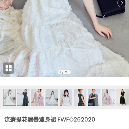
1
/
21
流蘇提花層疊連身裙 FWFO262020