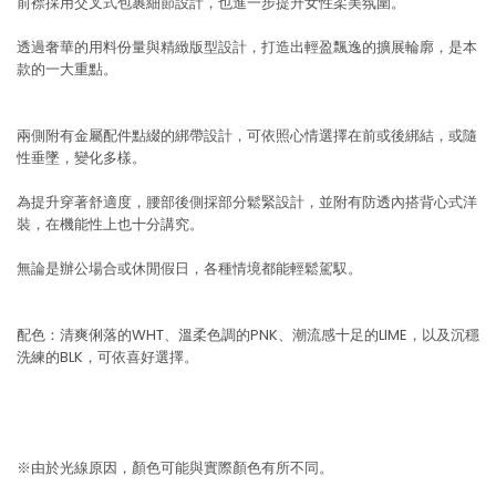
前襟採用交叉式包裹細節設計，也進一步提升女性柔美氛圍。
透過奢華的用料份量與精緻版型設計，打造出輕盈飄逸的擴展輪廓，是本
款的一大重點。
兩側附有金屬配件點綴的綁帶設計，可依照心情選擇在前或後綁結，或隨
性垂墜，變化多樣。
為提升穿著舒適度，腰部後側採部分鬆緊設計，並附有防透內搭背心式洋
裝，在機能性上也十分講究。
無論是辦公場合或休閒假日，各種情境都能輕鬆駕馭。
配色：清爽俐落的WHT、溫柔色調的PNK、潮流感十足的LIME，以及沉穩
洗練的BLK，可依喜好選擇。
※由於光線原因，顏色可能與實際顏色有所不同。