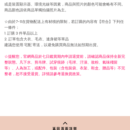
或是裝置顯示器、環境光線等因素，商品與照片的顏色可能會略有不同。
商品顏色請依商品單獨拍攝照片為主。
☆由於7-11在貨物配送上有材積的限制，若訂購的內容有【符合】下列任
一條件：
1. 訂購 3 件單品以上
2. 訂單包含大衣、毛衣、連身裙等單品
建議您使用
宅配
寄送，以避免購買商品無法如預期出貨。
☆提醒您，官網商品於七日鑑賞期內申請退貨前，請確認商品保持全新完
整狀態。凡下水、剪吊牌、試穿痕跡（毛球、汙漬、妝粉、氣味殘留
等）、人為加工，或配件、包裝（含包裝袋、衣架、鞋盒、贈品等）不完
整者，恕不接受退貨。詳情請參考退換貨政策。
返回頁面頂部