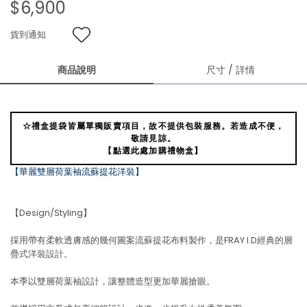
$6,900
貨到通知
商品說明
尺寸 / 詳情
☆禮盒提袋皆屬單獨販賣項目，故不提供包裝服務。若造成不便，
敬請見諒。
【點選此處加購禮物盒】
【華麗雙層荷葉袖流蘇提花洋裝】
【Design/Styling】
採用帶有柔軟透膚感的幾何圖案流蘇提花布料製作，是FRAY I.D經典的層
疊式洋裝設計。
本季以雙層荷葉袖設計，讓整體造型更加華麗搶眼。