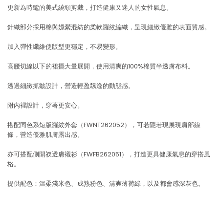
更新為時髦的美式繞頸剪裁，打造健康又迷人的女性氣息。
針織部分採用棉與嫘縈混紡的柔軟羅紋編織，呈現細緻優雅的表面質感。
加入彈性纖維使版型更穩定，不易變形。
高腰切線以下的裙擺大量展開，使用清爽的100%棉質半透膚布料。
透過細緻抓皺設計，營造輕盈飄逸的動態感。
附內裡設計，穿著更安心。
搭配同色系短版羅紋外套（FWNT262052），可若隱若現展現肩部線
條，營造優雅肌膚露出感。
亦可搭配側開衩透膚襯衫（FWFB262051），打造更具健康氣息的穿搭風
格。
提供配色：溫柔淺米色、成熟粉色、清爽薄荷綠，以及都會感深灰色。