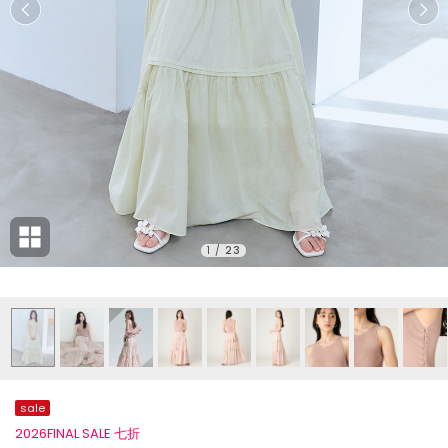
1
/
23
sale
2026FINAL SALE 七折