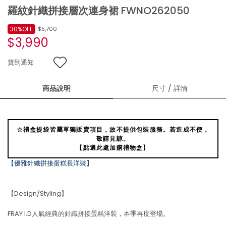
羅紋針織拼接層次連身裙 FWNO262050
30%OFF
$5,700
$3,990
貨到通知
商品說明
尺寸 / 詳情
☆禮盒提袋皆屬單獨販賣項目，故不提供包裝服務。若造成不便，
敬請見諒。
【點選此處加購禮物盒】
【優雅針織拼接蛋糕長洋裝】
【Design/Styling】
FRAY I.D人氣經典的針織拼接蛋糕洋裝，本季再度登場。