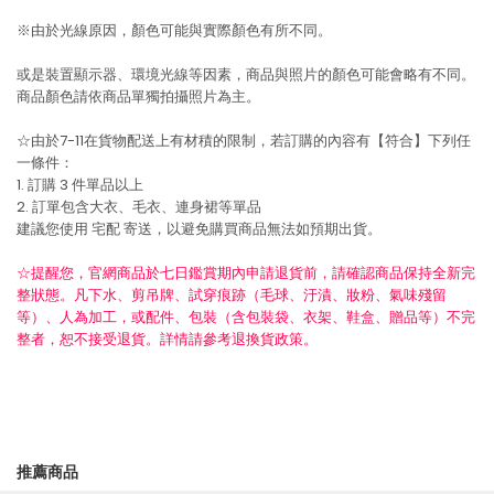
※由於光線原因，顏色可能與實際顏色有所不同。
或是裝置顯示器、環境光線等因素，商品與照片的顏色可能會略有不同。
商品顏色請依商品單獨拍攝照片為主。
☆由於7-11在貨物配送上有材積的限制，若訂購的內容有【符合】下列任
一條件：
1. 訂購 3 件單品以上
2. 訂單包含大衣、毛衣、連身裙等單品
建議您使用
宅配
寄送，以避免購買商品無法如預期出貨。
☆提醒您，官網商品於七日鑑賞期內申請退貨前，請確認商品保持全新完
整狀態。凡下水、剪吊牌、試穿痕跡（毛球、汙漬、妝粉、氣味殘留
等）、人為加工，或配件、包裝（含包裝袋、衣架、鞋盒、贈品等）不完
整者，恕不接受退貨。詳情請參考退換貨政策。
推薦商品