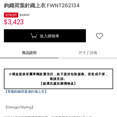
鉤織荷葉針織上衣 FWNT262134
30%OFF
$4,890
$3,423
放入購物車
商品說明
尺寸 / 詳情
☆禮盒提袋皆屬單獨販賣項目，故不提供包裝服務。若造成不便，
敬請見諒。
【點選此處加購禮物盒】
【華麗鉤織荷葉邊針織上衣】
【Design/Styling】