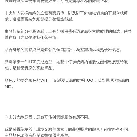
以鉤針織法呈現華麗視覺效果，打造充滿存在感的針織上衣。
中央加入花樣編織的立體荷葉肩帶，以及以平針編織切換的下擺傘狀剪
裁，透過豐富裝飾細節提升整體造型感。
由於荷葉部分較為蓬鬆，上身則採用帶有透膚感與立體紋理的織法，使整
體在醒目之餘仍維持俐落平衡。
貼合身形的剪裁與展露鎖骨的領口設計，為整體增添成熟優雅氣息。
只需單穿一件即可完成造型，搭配牛仔褲或簡約裙裝也能輕鬆展現時髦
感，是相當實穿的亮點單品。
顏色：能提亮氣色的WHT、充滿夏日感的鮮明TUQ，以及展現洗鍊感的
MIX。
※由於光線原因，顏色可能與實際顏色有所不同。
或是裝置顯示器、環境光線等因素，商品與照片的顏色可能會略有不同。
商品顏色請依商品單獨拍攝照片為主。