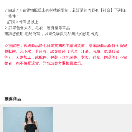
☆由於7-11在貨物配送上有材積的限制，若訂購的內容有【符合】下列任
一條件：
1. 訂購 3 件單品以上
2. 訂單包含大衣、毛衣、連身裙等單品
建議您使用
宅配
寄送，以避免購買商品無法如預期出貨。
☆提醒您，官網商品於七日鑑賞期內申請退貨前，請確認商品保持全新完
整狀態。凡下水、剪吊牌、試穿痕跡（毛球、汙漬、妝粉、氣味殘留
等）、人為加工，或配件、包裝（含包裝袋、衣架、鞋盒、贈品等）不完
整者，恕不接受退貨。詳情請參考退換貨政策。
推薦商品