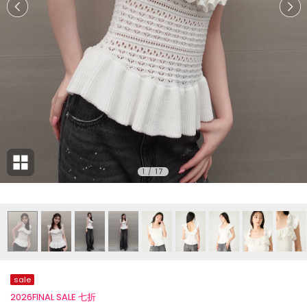
1
/
17
sale
2026FINAL SALE 七折