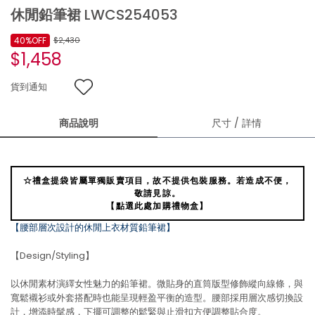
休閒鉛筆裙 LWCS254053
40%OFF
$2,430
$1,458
貨到通知
商品說明
尺寸 / 詳情
☆禮盒提袋皆屬單獨販賣項目，故不提供包裝服務。若造成不便，
敬請見諒。
【點選此處加購禮物盒】
【腰部層次設計的休閒上衣材質鉛筆裙】
【Design/Styling】
以休閒素材演繹女性魅力的鉛筆裙。微貼身的直筒版型修飾縱向線條，與
寬鬆襯衫或外套搭配時也能呈現輕盈平衡的造型。腰部採用層次感切換設
計，增添時髦感，下擺可調整的鬆緊與止滑扣方便調整貼合度。