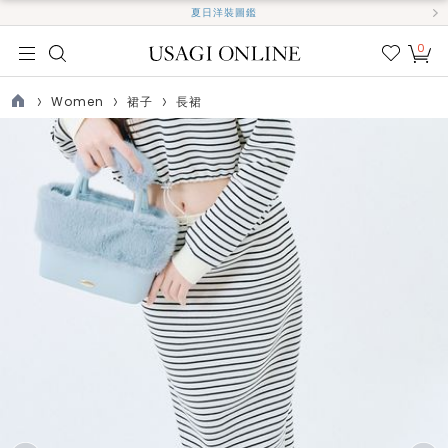
夏日洋裝圖鑑
0
我的
最愛
Women
裙子
長裙
TOP