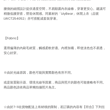
腰側的細摺設計提供適度空間，不易顯露內衣線條，穿著更安心。建議可
稍微低腰穿搭，營造休閒感。同素材的「LilyBear」休閒上衣（品號
LWCT254052）亦可搭配成套裝穿著。
【Fabric】
選用偏薄的內刷毛材質，觸感柔軟舒適。內裡加襯，即使淡色也不易透，
安心好穿。
※由於光線原因，顏色可能與實際顏色有所不同。
或是裝置顯示器、環境光線等因素，商品與照片的顏色可能會略有不同。
商品顏色請依商品單獨拍攝照片為主。
☆由於7-11在貨物配送上有材積的限制，若訂購的內容有【符合】下列任