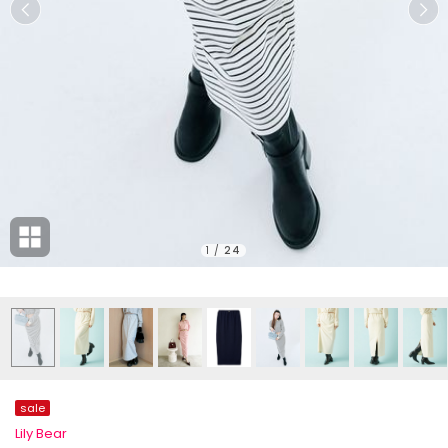
1
/
24
sale
Lily Bear