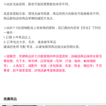
※由於光線原因，顏色可能與實際顏色有所不同。
或是裝置顯示器、環境光線等因素，商品與照片的顏色可能會略有不同。
商品顏色請依商品單獨拍攝照片為主。
☆由於7-11在貨物配送上有材積的限制，若訂購的內容有【符合】下列任
一條件：
1. 訂購 3 件單品以上
2. 訂單包含大衣、毛衣、連身裙等單品
建議您使用
宅配
寄送，以避免購買商品無法如預期出貨。
☆提醒您，官網商品於七日鑑賞期內申請退貨前，請確認商品保持全新完
整狀態。凡下水、剪吊牌、試穿痕跡（毛球、汙漬、妝粉、氣味殘留
等）、人為加工，或配件、包裝（含包裝袋、衣架、鞋盒、贈品等）不完
整者，恕不接受退貨。詳情請參考退換貨政策。
推薦商品