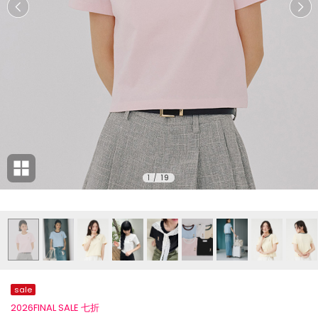
1
/
19
sale
2026FINAL SALE 七折