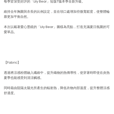
每季皆深受好評的「Lily Bear」短版T恤本季全新升級。
維持去年胸圍與衣長的比例設定，並在領口處增加些微寬鬆度，使整體輪
廓更加平衡自然。
本次以戴著愛心墨鏡的「Lily Bear」圖樣為亮點，打造充滿夏日氛圍的可
愛單品。
【Fabric】
透過將涼感粉體融入纖維中，提升織物的熱傳導性，使穿著時即使在炎熱
夏季也能感受到清涼觸感。
同時藉由阻隔太陽光所產生的輻射熱，降低衣物內部溫度，提升整體涼感
舒適度。