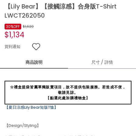
【Lily Bear】【接觸涼感】合身版T-Shirt
LWCT262050
30%OFF
$1,620
$1,134
貨到通知
商品說明
尺寸 / 詳情
☆禮盒提袋皆屬單獨販賣項目，故不提供包裝服務。若造成不便，
敬請見諒。
【點選此處加購禮物盒】
【夏日涼感Lily Bear短版T恤】
【Design/Styling】