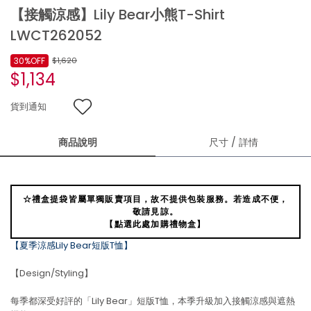
【接觸涼感】Lily Bear小熊T-Shirt
LWCT262052
30%OFF
$1,620
$1,134
貨到通知
商品說明
尺寸 / 詳情
☆禮盒提袋皆屬單獨販賣項目，故不提供包裝服務。若造成不便，
敬請見諒。
【點選此處加購禮物盒】
【夏季涼感Lily Bear短版T恤】
【Design/Styling】
每季都深受好評的「Lily Bear」短版T恤，本季升級加入接觸涼感與遮熱