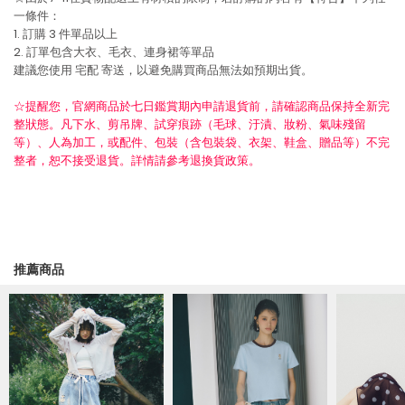
一條件：
1. 訂購 3 件單品以上
2. 訂單包含大衣、毛衣、連身裙等單品
建議您使用
宅配
寄送，以避免購買商品無法如預期出貨。
☆提醒您，官網商品於七日鑑賞期內申請退貨前，請確認商品保持全新完
整狀態。凡下水、剪吊牌、試穿痕跡（毛球、汙漬、妝粉、氣味殘留
等）、人為加工，或配件、包裝（含包裝袋、衣架、鞋盒、贈品等）不完
整者，恕不接受退貨。詳情請參考退換貨政策。
推薦商品