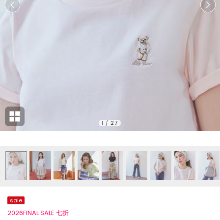
1
/
27
sale
2026FINAL SALE 七折