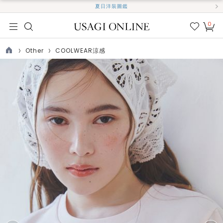
夏日洋裝圖鑑
0
我的
最愛
Other
COOLWEAR涼感
TOP