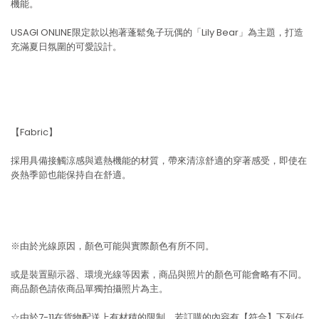
機能。
USAGI ONLINE限定款以抱著蓬鬆兔子玩偶的「Lily Bear」為主題，打造
充滿夏日氛圍的可愛設計。
【Fabric】
採用具備接觸涼感與遮熱機能的材質，帶來清涼舒適的穿著感受，即使在
炎熱季節也能保持自在舒適。
※由於光線原因，顏色可能與實際顏色有所不同。
或是裝置顯示器、環境光線等因素，商品與照片的顏色可能會略有不同。
商品顏色請依商品單獨拍攝照片為主。
☆由於7-11在貨物配送上有材積的限制，若訂購的內容有【符合】下列任