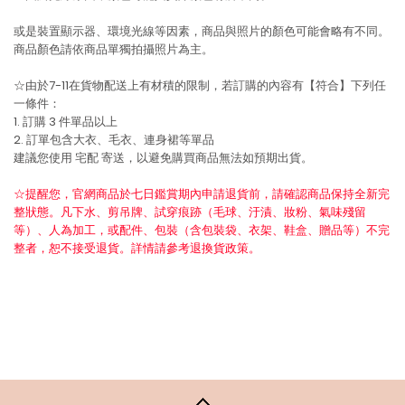
或是裝置顯示器、環境光線等因素，商品與照片的顏色可能會略有不同。
商品顏色請依商品單獨拍攝照片為主。
☆由於7-11在貨物配送上有材積的限制，若訂購的內容有【符合】下列任
一條件：
1. 訂購 3 件單品以上
2. 訂單包含大衣、毛衣、連身裙等單品
建議您使用
宅配
寄送，以避免購買商品無法如預期出貨。
☆提醒您，官網商品於七日鑑賞期內申請退貨前，請確認商品保持全新完
整狀態。凡下水、剪吊牌、試穿痕跡（毛球、汙漬、妝粉、氣味殘留
等）、人為加工，或配件、包裝（含包裝袋、衣架、鞋盒、贈品等）不完
整者，恕不接受退貨。詳情請參考退換貨政策。