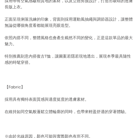
採用帶有空氣感皺褶質地的素材，以及立體剪接設計，打造出吸睛的透膚
長版上衣。
正面呈現俐落洗練的印象，背面則採用運動風抽繩與調節器設計，讓整體
無論從哪個角度看都能展現亮眼造型。
依照內搭不同，整體風格也會產生截然不同的變化，正是這款單品的最大
魅力。
特別推薦刻意內搭復古T恤，讓圖案若隱若現地透出，展現本季最具隨性
感的時髦穿搭。
【Fabric】
採用具有獨特表面質感與適度挺度的透膚素材。
在維持如同空氣般蓬鬆立體輪廓的同時，也帶來輕盈舒適的穿著體驗。
※由於光線原因，顏色可能與實際顏色有所不同。