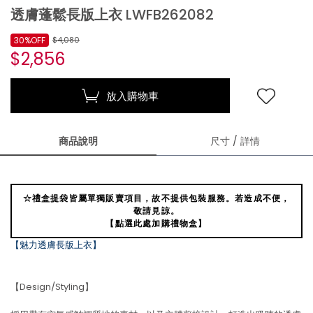
透膚蓬鬆長版上衣 LWFB262082
30%OFF
$4,080
$2,856
放入購物車
商品說明
尺寸 / 詳情
☆禮盒提袋皆屬單獨販賣項目，故不提供包裝服務。若造成不便，
敬請見諒。
【點選此處加購禮物盒】
【魅力透膚長版上衣】
【Design/Styling】