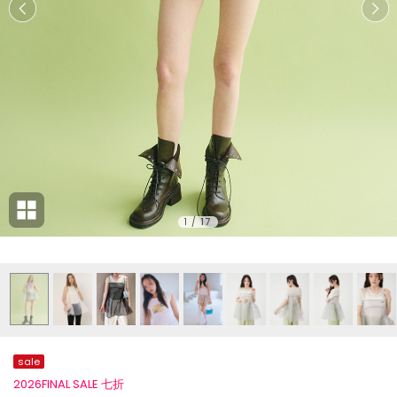
1
/
17
sale
2026FINAL SALE 七折