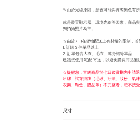
※由於光線原因，顏色可能與實際顏色有所
或是裝置顯示器、環境光線等因素，商品與
獨拍攝照片為主。
☆由於7-11在貨物配送上有材積的限制，
1. 訂購 3 件單品以上
2. 訂單包含大衣、毛衣、連身裙等單品
建議您使用
宅配
寄送，以避免購買商品無
☆提醒您，官網商品於七日鑑賞期內申請退
吊牌、試穿痕跡（毛球、汙漬、妝粉、氣味
衣架、鞋盒、贈品等）不完整者，恕不接受
尺寸