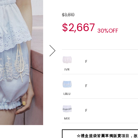
$3,810
$2,667
30%OFF
F
IVR
F
LBLU
F
MIX
☆禮盒提袋皆屬單獨販賣項目，故