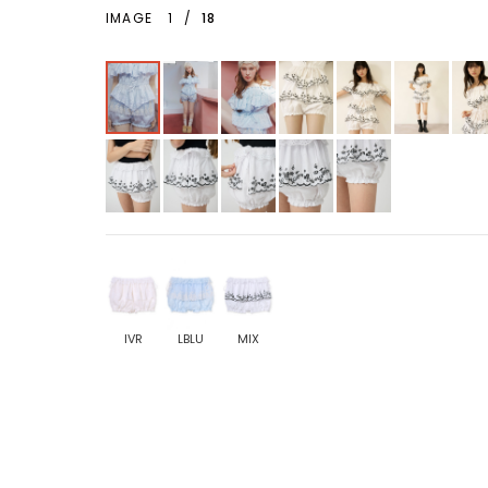
IMAGE
1
/
18
IVR
LBLU
MIX