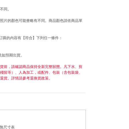
不同。
照片的顏色可能會略有不同。商品顏色請依商品單
若訂購的內容有【符合】下列任一條件：
法如預期出貨。
貨前，請確認商品保持全新完整狀態。凡下水、剪
殘留等）、人為加工，或配件、包裝（含包裝袋、
退貨。詳情請參考退換貨政策。
無尺寸表