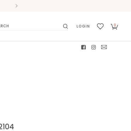
0
LOGIN
搜
我的
尋
最愛
facebook
instagram
mail
104