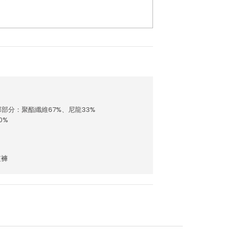
部部分：聚酯纖維67%、尼龍33%
0%
短褲