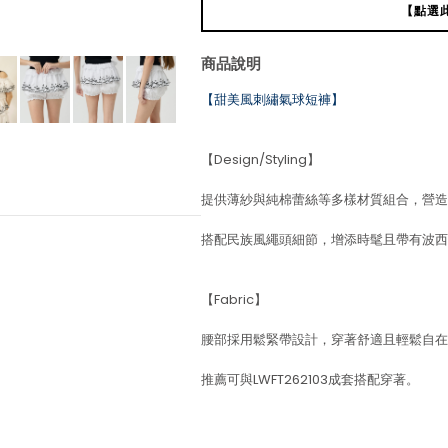
【點選
商品說明
【甜美風刺繡氣球短褲】
【Design/Styling】
提供薄紗與純棉蕾絲等多樣材質組合，營造
搭配民族風繩頭細節，增添時髦且帶有波西
【Fabric】
腰部採用鬆緊帶設計，穿著舒適且輕鬆自在
推薦可與LWFT262103成套搭配穿著。