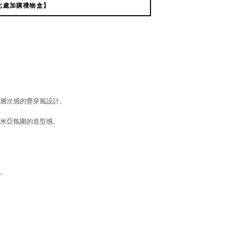
此處加購禮物盒】
層次感的疊穿風設計。
米亞氛圍的造型感。
。