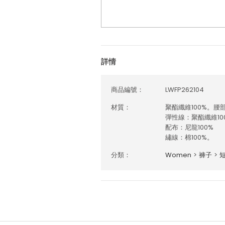
詳情
商品編號：
LWFP262104
材質：
聚酯纖維100%。腰
彈性線：聚酯纖維10
配布：尼龍100%
繡線：棉100%。
分類：
Women
>
褲子
>