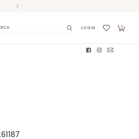
0
LOGIN
搜
我的
尋
最愛
facebook
instagram
mail
1187