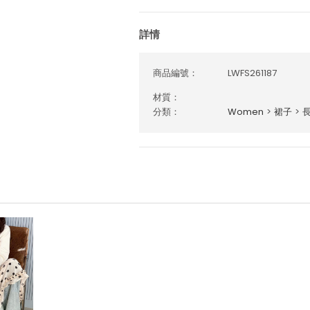
詳情
商品編號：
LWFS261187
材質：
分類：
Women
>
裙子
>