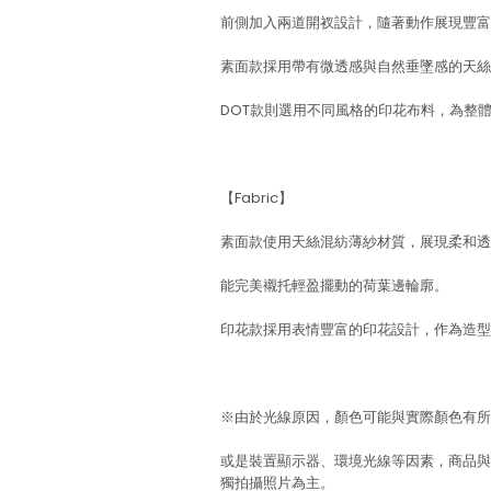
前側加入兩道開衩設計，隨著動作展現豐富
素面款採用帶有微透感與自然垂墜感的天絲
DOT款則選用不同風格的印花布料，為整
【Fabric】
素面款使用天絲混紡薄紗材質，展現柔和透
能完美襯托輕盈擺動的荷葉邊輪廓。
印花款採用表情豐富的印花設計，作為造型
※由於光線原因，顏色可能與實際顏色有所
或是裝置顯示器、環境光線等因素，商品與
獨拍攝照片為主。