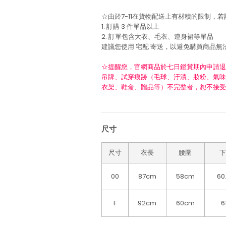
☆由於7-11在貨物配送上有材積的限制，
1. 訂購 3 件單品以上
2. 訂單包含大衣、毛衣、連身裙等單品
建議您使用
宅配
寄送，以避免購買商品無
☆提醒您，官網商品於七日鑑賞期內申請退
吊牌、試穿痕跡（毛球、汙漬、妝粉、氣味
衣架、鞋盒、贈品等）不完整者，恕不接受
尺寸
尺寸
衣長
腰圍
下
00
87cm
58cm
60
F
92cm
60cm
6