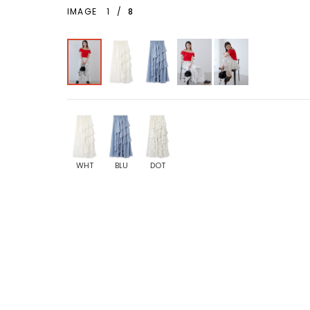
IMAGE
1
/
8
WHT
BLU
DOT