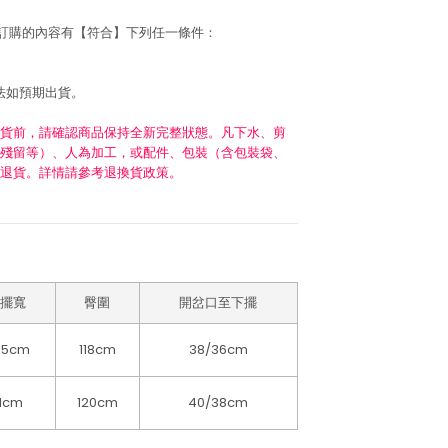
若訂購的內容有【符合】下列任一條件：
法如預期出貨。
貨前，請確認商品保持全新完整狀態。凡下水、剪
殘留等）、人為加工，或配件、包裝（含包裝袋、
退貨。詳情請參考退換貨政策。
擺寬
臀圍
開岔口至下擺
.5cm
118cm
38/36cm
1cm
120cm
40/38cm