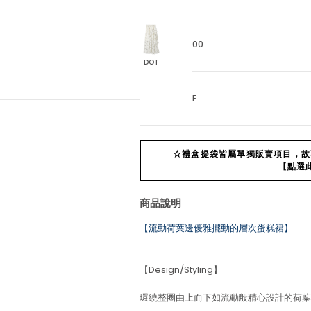
00
DOT
F
☆禮盒提袋皆屬單獨販賣項目，故
【點選
商品說明
【流動荷葉邊優雅擺動的層次蛋糕裙】
【Design/Styling】
環繞整圈由上而下如流動般精心設計的荷葉