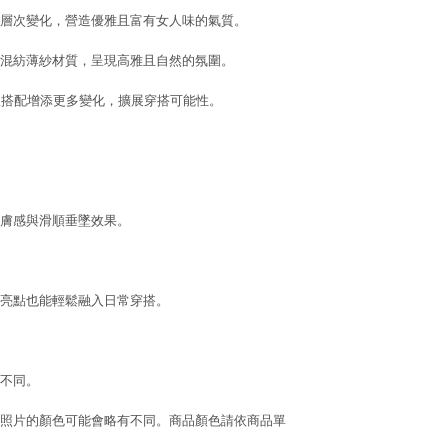
層次變化，營造優雅且富有女人味的氣質。
混紡薄紗材質，呈現高雅且自然的氛圍。
體搭配增添更多變化，擴展穿搭可能性。
膚感與滑順垂墜效果。
亮點也能輕鬆融入日常穿搭。
不同。
照片的顏色可能會略有不同。商品顏色請依商品單