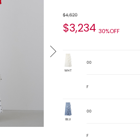
$4,620
$3,234
30%OFF
00
WHT
F
00
BLU
F