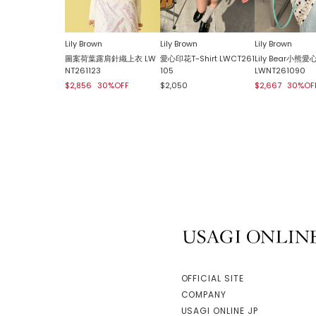
Lily Brown
Lily Brown
Lily Brown
圖案荷葉露肩針織上衣 LW
愛心印花T-Shirt LWCT261
Lily Bear小熊
NT261123
105
LWNT261090
$2,856
30%OFF
$2,050
$2,667
30%OF
USAGI ONLINE
OFFICIAL SITE
COMPANY
USAGI ONLINE JP