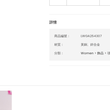
詳情
商品編號：
LWGA254307
材質：
黃銅、鋅合金
分類：
Women
>
飾品
>