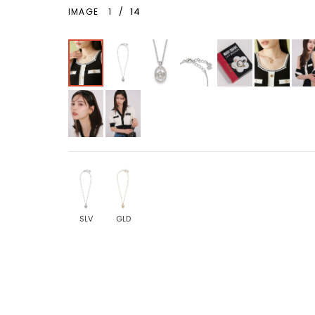
IMAGE
1
/
14
SLV
GLD