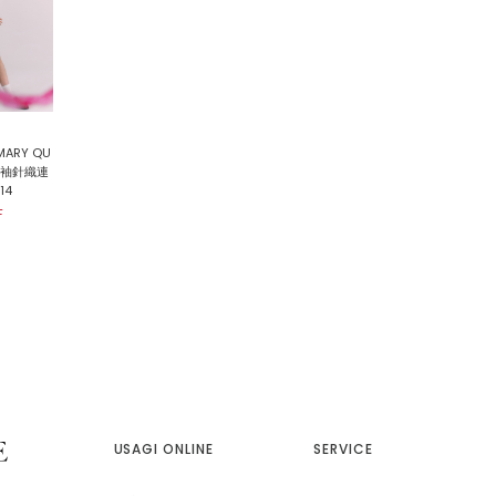
MARY QU
無袖針織連
14
F
USAGI ONLINE
SERVICE