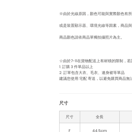
※由於光線原因，顏色可能與實際顏色有所
或是裝置顯示器、環境光線等因素，商品與
商品顏色請依商品單獨拍攝照片為主。
☆由於7-11在貨物配送上有材積的限制，
1. 訂購 3 件單品以上
2. 訂單包含大衣、毛衣、連身裙等單品
建議您使用
宅配
寄送，以避免購買商品無
尺寸
尺寸
全長
F
44.5cm