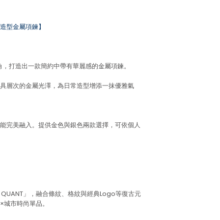
 雛菊造型金屬項鍊】
為主角，打造出一款簡約中帶有華麗感的金屬項鍊。
具層次的金屬光澤，為日常造型增添一抹優雅氣
能完美融入。提供金色與銀色兩款選擇，可依個人
 QUANT」，融合條紋、格紋與經典Logo等復古元
×城市時尚單品。