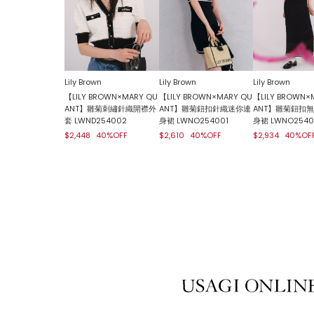
Lily Brown
Lily Brown
Lily Brown
【LILY BROWN×MARY QU
【LILY BROWN×MARY QU
【LILY BROWN×
ANT】雛菊刺繡針織開襟外
ANT】雛菊鈕扣針織迷你連
ANT】雛菊鈕扣
套 LWND254002
身裙 LWNO254001
身裙 LWNO2540
$2,448
40%OFF
$2,610
40%OFF
$2,934
40%OF
USAGI ONLINE