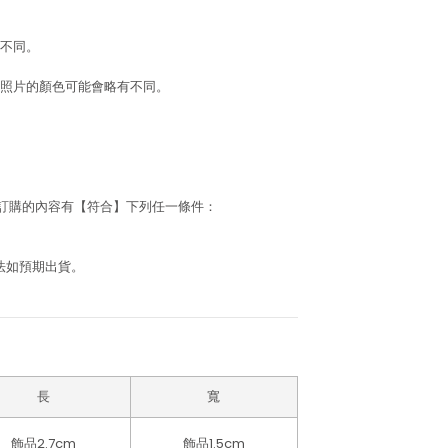
不同。
照片的顏色可能會略有不同。
若訂購的內容有【符合】下列任一條件：
法如預期出貨。
長
寬
飾品2.7cm
飾品1.5cm