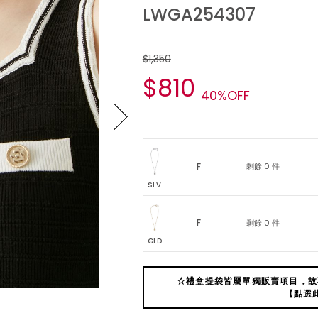
LWGA254307
$1,350
$810
40%OFF
F
剩餘 0 件
SLV
F
剩餘 0 件
GLD
☆禮盒提袋皆屬單獨販賣項目，故
【點選