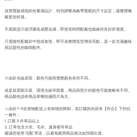
採用寬版戒指的份量感設計，特別調整為略帶寬鬆的尺寸設定，讓整體佩
戴更加舒適。
不易因流汗或浮腫造成壓迫感，即使長時間配戴也能維持良好舒適度。
只需隨性配戴於中指或食指，即可為整體造型增添亮點，是一款充滿趣味
與話題性的吸睛配件。
※由於光線原因，顏色可能與實際顏色有所不同。
或是裝置顯示器、環境光線等因素，商品與照片的顏色可能會略有不同。
商品顏色請依商品單獨拍攝照片為主。
☆由於7-11在貨物配送上有材積的限制，若訂購的內容有【符合】下列任
一條件：
1. 訂購 3 件單品以上
2. 訂單包含大衣、毛衣、連身裙等單品
建議您使用
宅配
寄送，以避免購買商品無法如預期出貨。