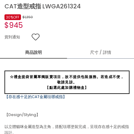
CAT造型戒指 LWGA261324
30%OFF
$1,350
$945
貨到通知
商品說明
尺寸 / 詳情
☆禮盒提袋皆屬單獨販賣項目，故不提供包裝服務。若造成不便，
敬請見諒。
【點選此處加購禮物盒】
【存在感十足的CAT金屬琺瑯戒指】
【Design/Styling】
以立體貓咪金屬造型為主角，搭配琺瑯塗裝完成，呈現存在感十足的戒指
設計。