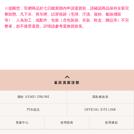
☆提醒您，官網商品於七日鑑賞期內申請退貨前，請確認商品保持全新完
整狀態。凡下水、剪吊牌、試穿痕跡（毛球、汙漬、妝粉、氣味殘留
等）、人為加工，或配件、包裝（含包裝袋、衣架、鞋盒、贈品等）不完
整者，恕不接受退貨。詳情請參考退換貨政策。
返回頁面頂部
關於 USAGI ONLINE
隱私權政策
門市資訊
OFFICIAL SITE LINK
客服中心
使用指南
使用條款