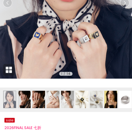
1
/
14
sale
2026FINAL SALE 七折