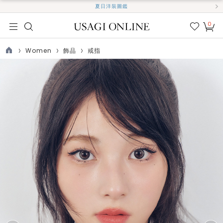
夏日洋裝圖鑑
0
我的
最愛
Women
飾品
戒指
TOP