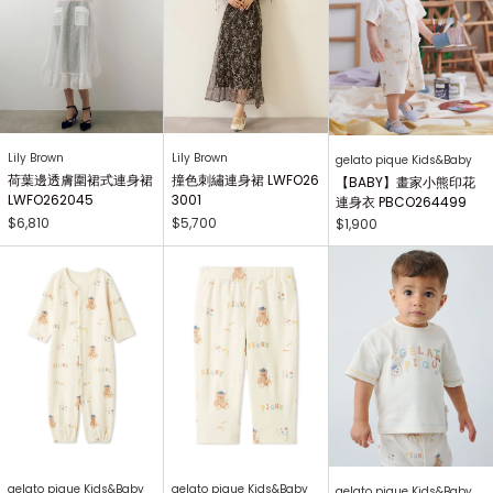
Lily Brown
Lily Brown
gelato pique Kids&Baby
荷葉邊透膚圍裙式連身裙
撞色刺繡連身裙 LWFO26
【BABY】畫家小熊印花
LWFO262045
3001
連身衣 PBCO264499
$6,810
$5,700
$1,900
gelato pique Kids&Baby
gelato pique Kids&Baby
gelato pique Kids&Baby