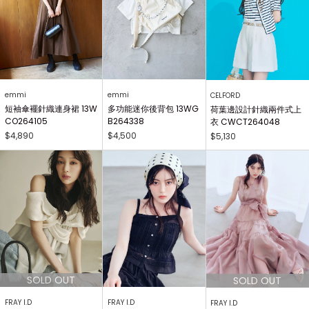
emmi
emmi
CELFORD
短袖傘襬針織連身裙 13W
多功能迷你後背包 13WG
荷葉邊設計針織兩件式上
CO264105
B264338
衣 CWCT264048
$4,890
$4,500
$5,130
FRAY I.D
FRAY I.D
FRAY I.D