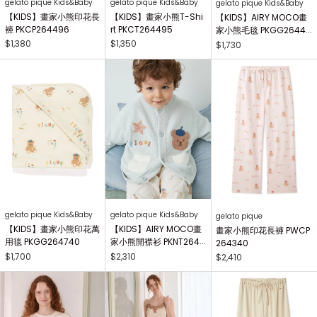
gelato pique Kids&Baby
gelato pique Kids&Baby
gelato pique Kids&Baby
【KIDS】畫家小熊印花長
【KIDS】畫家小熊T-Shi
【KIDS】AIRY MOCO畫
褲 PKCP264496
rt PKCT264495
家小熊毛毯 PKGG26441
7
$1,380
$1,350
$1,730
gelato pique Kids&Baby
gelato pique Kids&Baby
gelato pique
【KIDS】畫家小熊印花萬
【KIDS】AIRY MOCO畫
畫家小熊印花長褲 PWCP
用毯 PKGG264740
家小熊開襟衫 PKNT2644
264340
63
$1,700
$2,310
$2,410