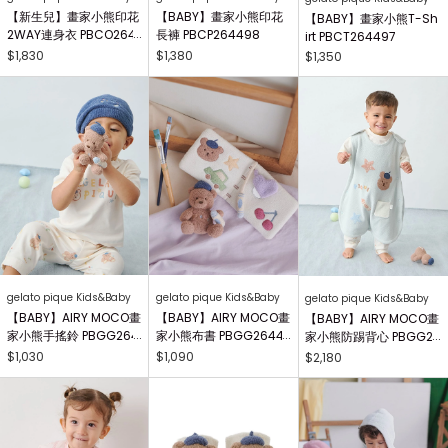
【新生兒】畫家小熊印花
【BABY】畫家小熊印花
【BABY】畫家小熊T-Sh
2WAY連身衣 PBCO264
長褲 PBCP264498
irt PBCT264497
738
$1,830
$1,380
$1,350
gelato pique Kids&Baby
gelato pique Kids&Baby
gelato pique Kids&Baby
【BABY】AIRY MOCO畫
【BABY】AIRY MOCO畫
【BABY】AIRY MOCO畫
家小熊手搖鈴 PBGG264
家小熊布書 PBGG26441
家小熊防踢背心 PBGG2
414
8
64465
$1,030
$1,090
$2,180