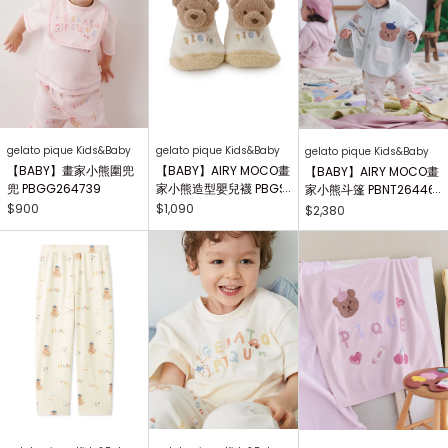
gelato pique Kids&Baby
gelato pique Kids&Baby
gelato pique Kids&Baby
【BABY】畫家小熊圍兜
【BABY】AIRY MOCO畫
【BABY】AIRY MOCO畫
兜 PBGG264739
家小熊造型嬰兒襪 PBGS
家小熊斗篷 PBNT26446
264415
4
$900
$1,090
$2,380