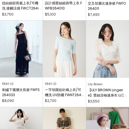
扭結細節剪裁上衣/可機
設計感蕾絲細肩帶上衣 F
交叉領層次連身裙 FWFO
洗.接觸涼感 FWCT2640
WFB264010
264011
25
$3,750
$5,100
$7,490
FRAY I.D
FRAY I.D
Lily Brown
刺繡下襬層次長裙 FWFS
一字領羅紋針織上衣/可
【LILY BROWN Lingeri
264033
機洗.UV防曬 FWNT2640
e】蕾絲澎袖連身衣 LLCO
29
262503
$8,090
$2,700
$3,550