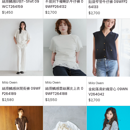
絲滑觸感U領T-Shirt 09
不規則下襬喇叭牛仔褲 0
貼袋窄管牛仔褲 09WFP2
WCT264159
9WFP264132
64133
$1,450
$2,700
$2,700
Mila Owen
Mila Owen
Mila Owen
絲滑觸感休閒長褲 09WF
絲滑觸感蕾絲層次上衣 0
金釦落肩針織背心 09WN
P264189
9WFT264188
V264042
$2,580
$3,550
$2,700