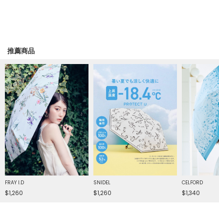
推薦商品
FRAY I.D
SNIDEL
CELFORD
$1,260
$1,260
$1,340