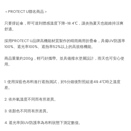
＜PROTECT U聯名商品＞
只要撐起傘，即可達到體感溫度下降-18.4℃，讓炎熱夏天也能維持涼爽
舒適。
採用PROTECT U品牌高機能材質製作的晴雨兩用折疊傘，具備UV防護率
100%、遮光率100%、遮熱率52%以上的高規格機能。
商品重量約200g，輕巧好攜帶。並具備撥水塗層設計，雨天也可安心使
用。
1. 使用深藍色布料進行遮熱測試，於5分鐘後對照組達49.4℃時之溫度
差。
2. 依外氣溫度不同而有所差異。
3. 依顏色不同而有所差異。
4. 遮光率與UV防護率為布料狀態下測定數值。