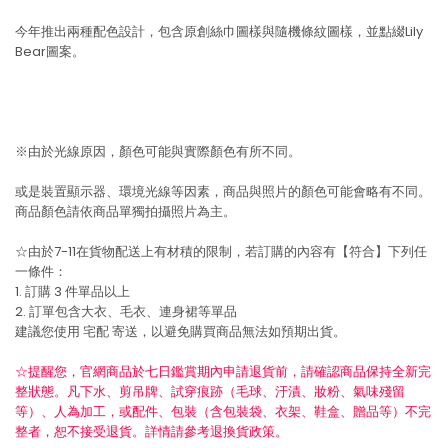
今年推出兩種配色設計，包含原創絲巾圖樣與隨機條紋圖樣，並點綴Lily
Bear圖案。
※由於光線原因，顏色可能與實際顏色有所不同。
或是裝置顯示器、環境光線等因素，商品與照片的顏色可能會略有不同。
商品顏色請依商品單獨拍攝照片為主。
☆由於7-11在貨物配送上有材積的限制，若訂購的內容有【符合】下列任
一條件：
1. 訂購 3 件單品以上
2. 訂單包含大衣、毛衣、連身裙等單品
建議您使用
宅配
寄送，以避免購買商品無法如預期出貨。
☆提醒您，官網商品於七日鑑賞期內申請退貨前，請確認商品保持全新完
整狀態。凡下水、剪吊牌、試穿痕跡（毛球、汙漬、妝粉、氣味殘留
等）、人為加工，或配件、包裝（含包裝袋、衣架、鞋盒、贈品等）不完
整者，恕不接受退貨。詳情請參考退換貨政策。