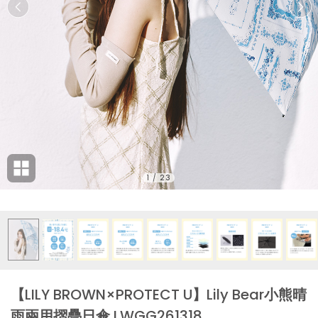
1
/
23
【LILY BROWN×PROTECT U】Lily Bear小熊晴
雨兩用摺疊日傘 LWGG261318