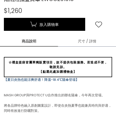
$1,260
放入購物車
商品說明
尺寸 / 詳情
☆禮盒提袋皆屬單獨販賣項目，故不提供包裝服務。若造成不便，
敬請見諒。
【點選此處加購禮物盒】
【夏日炎熱也能涼爽舒適！降溫-18.4℃陽傘登場】
MASH GROUP與PROTECT U合作推出的聯名陽傘，今年再次登場。
將各品牌特色融入原創圖案設計，即使在炎熱夏季也能兼具時尚與舒適，
同時有效進行防曬對策。