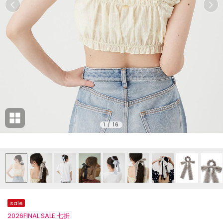
1
/
16
sale
2026FINAL SALE 七折