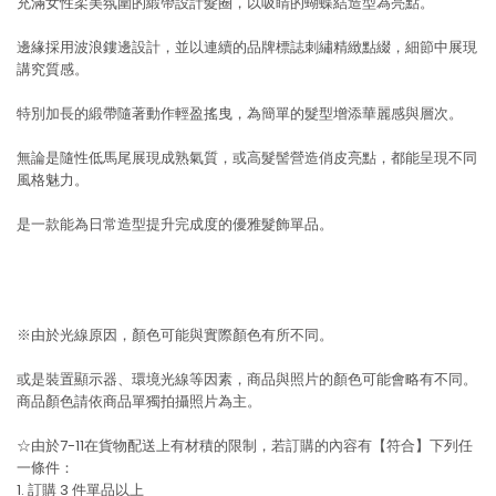
充滿女性柔美氛圍的緞帶設計髮圈，以吸睛的蝴蝶結造型為亮點。
邊緣採用波浪鏤邊設計，並以連續的品牌標誌刺繡精緻點綴，細節中展現
講究質感。
特別加長的緞帶隨著動作輕盈搖曳，為簡單的髮型增添華麗感與層次。
無論是隨性低馬尾展現成熟氣質，或高髮髻營造俏皮亮點，都能呈現不同
風格魅力。
是一款能為日常造型提升完成度的優雅髮飾單品。
※由於光線原因，顏色可能與實際顏色有所不同。
或是裝置顯示器、環境光線等因素，商品與照片的顏色可能會略有不同。
商品顏色請依商品單獨拍攝照片為主。
☆由於7-11在貨物配送上有材積的限制，若訂購的內容有【符合】下列任
一條件：
1. 訂購 3 件單品以上