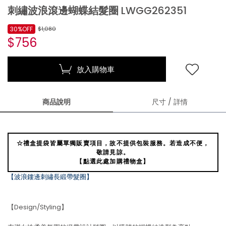
刺繡波浪滾邊蝴蝶結髮圈 LWGG262351
30%OFF
$1,080
$756
放入購物車
商品說明
尺寸 / 詳情
☆禮盒提袋皆屬單獨販賣項目，故不提供包裝服務。若造成不便，
敬請見諒。
【點選此處加購禮物盒】
【波浪鏤邊刺繡長緞帶髮圈】
【Design/Styling】