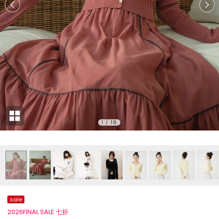
1
/
19
sale
2026FINAL SALE 七折