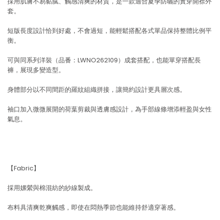
採用肌膚不易黏膩、觸感清爽的材質，是一款適合夏季防曬的實穿開襟外
套。
短版長度設計恰到好處，不會過短，能輕鬆搭配各式單品保持整體比例平
衡。
可與同系列洋裝（品番：LWNO262109）成套搭配，也能單穿搭配長
褲，展現多變造型。
身體部分以不同間距的羅紋組織拼接，讓簡約設計更具層次感。
袖口加入微微展開的荷葉剪裁與透膚感設計，為手部線條增添輕盈與女性
氣息。
【Fabric】
採用嫘縈與棉混紡的紗線製成。
布料具清爽乾爽觸感，即使在悶熱季節也能維持舒適穿著感。