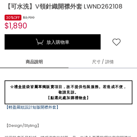
【可水洗】V領針織開襟外套 LWND262108
30%OFF
$2,700
$1,890
放入購物車
商品說明
尺寸 / 詳情
☆禮盒提袋皆屬單獨販賣項目，故不提供包裝服務。若造成不便，
敬請見諒。
【點選此處加購禮物盒】
【輕盈羅紋設計短版開襟外套】
【Design/Styling】