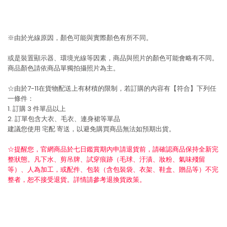
※由於光線原因，顏色可能與實際顏色有所不同。
或是裝置顯示器、環境光線等因素，商品與照片的顏色可能會略有不同。
商品顏色請依商品單獨拍攝照片為主。
☆由於7-11在貨物配送上有材積的限制，若訂購的內容有【符合】下列任
一條件：
1. 訂購 3 件單品以上
2. 訂單包含大衣、毛衣、連身裙等單品
建議您使用
宅配
寄送，以避免購買商品無法如預期出貨。
☆提醒您，官網商品於七日鑑賞期內申請退貨前，請確認商品保持全新完
整狀態。凡下水、剪吊牌、試穿痕跡（毛球、汙漬、妝粉、氣味殘留
等）、人為加工，或配件、包裝（含包裝袋、衣架、鞋盒、贈品等）不完
整者，恕不接受退貨。詳情請參考退換貨政策。