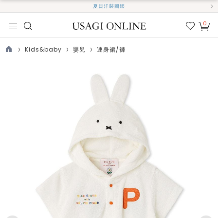
夏日洋裝圖鑑
0
我的
最愛
Kids&baby
嬰兒
連身裙/褲
TOP