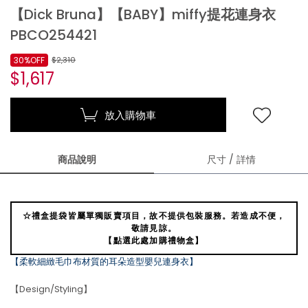
【Dick Bruna】【BABY】miffy提花連身衣
PBCO254421
30%OFF
$2,310
$1,617
放入購物車
商品說明
尺寸 / 詳情
☆禮盒提袋皆屬單獨販賣項目，故不提供包裝服務。若造成不便，
敬請見諒。
【點選此處加購禮物盒】
【柔軟細緻毛巾布材質的耳朵造型嬰兒連身衣】
【Design/Styling】