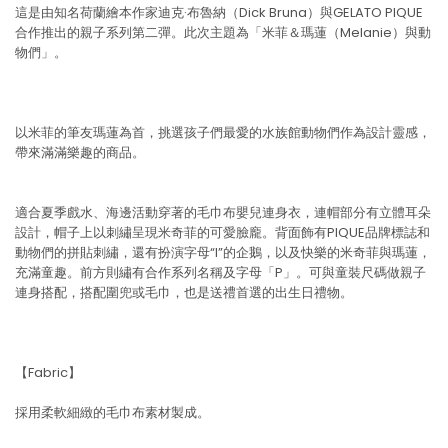
這是由知名荷蘭繪本作家迪克·布魯納（Dick Bruna）與GELATO PIQUE
合作推出的親子系列第二彈。此次主題為「米菲＆瑪蓮（Melanie）與動
物們」。
以米菲的筆友瑪蓮為首，挑選孩子們最愛的水族館動物們作為設計靈感，
帶來滿滿樂趣的商品。
適合夏季戲水、海邊活動穿著的毛巾布嬰兒連身衣，連帽部分有立體耳朵
設計，帽子上以刺繡呈現米奇菲的可愛臉龐。背面飾有PIQUE品牌標誌和
動物們的拼貼刺繡，還有扮演字母“I”的企鵝，以及快樂的米奇菲與瑪蓮，
充滿童趣。前方則繡有合作系列名稱及字母「P」。可與童裝尺碼做親子
連身搭配，搭配圍兜或毛巾，也是送禮首選的出生日禮物。
【Fabric】
採用柔軟細緻的毛巾布素材製成。