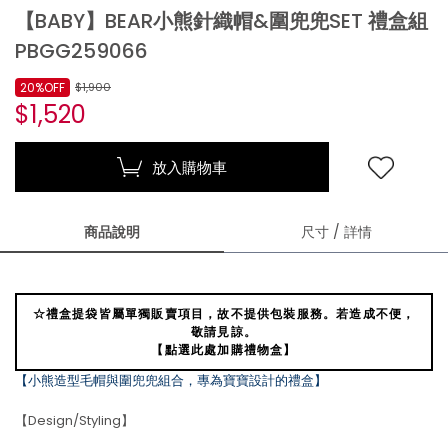
【BABY】BEAR小熊針織帽&圍兜兜SET 禮盒組
PBGG259066
20%OFF
$1,900
$1,520
放入購物車
商品說明
尺寸 / 詳情
☆禮盒提袋皆屬單獨販賣項目，故不提供包裝服務。若造成不便，
敬請見諒。
【點選此處加購禮物盒】
【小熊造型毛帽與圍兜兜組合，專為寶寶設計的禮盒】
【Design/Styling】