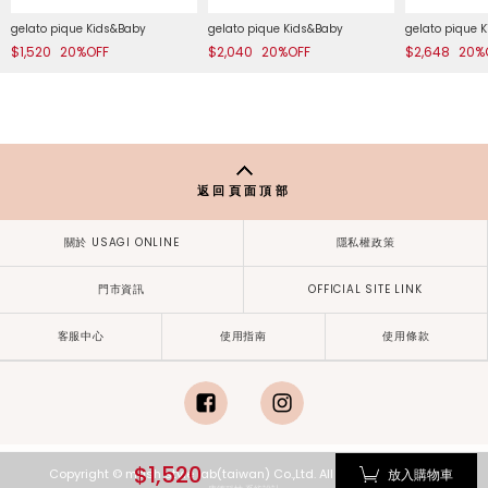
gelato pique Kids&Baby
gelato pique Kids&Baby
gelato pique 
$1,520
20%OFF
$2,040
20%OFF
$2,648
20%
返回頁面頂部
關於 USAGI ONLINE
隱私權政策
門市資訊
OFFICIAL SITE LINK
客服中心
使用指南
使用條款
facebook
instagram
$1,520
放入購物車
Copyright © mash style lab(taiwan) Co.,Ltd. All Rights Reserved.