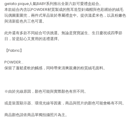
gelato pique人氣BABY系列推出全新六款可愛禮盒組合。
本款組合內含以POWDER材質製成的熊耳造型針織帽與色彩繽紛的絨毛
玩偶圖案圍兜，兩件式單品裝於專屬禮盒中。提供溫柔米色，以及粉嫩色
與清新藍色共三色可選。
此外還有多款不同組合可供挑選。無論是寶寶誕生、生日慶祝或四季節
日，皆是貼心又實用的送禮選擇。
【Fabric】
POWDER…
保留了蓬鬆柔軟的觸感，同時帶來清爽親膚的粉質絨毛面料。
※由於光線原因，顏色可能與實際顏色有所不同。
或是裝置顯示器、環境光線等因素，商品與照片的顏色可能會略有不同。
商品顏色請依商品單獨拍攝照片為主。