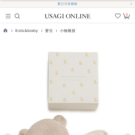
夏日洋裝圖鑑
0
我的
最愛
Kids&baby
嬰兒
小物雜貨
TOP