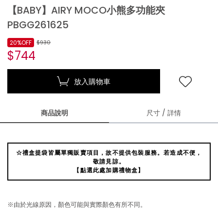
【BABY】AIRY MOCO小熊多功能夾
PBGG261625
20%OFF
$930
$744
放入購物車
商品說明
尺寸 / 詳情
☆禮盒提袋皆屬單獨販賣項目，故不提供包裝服務。若造成不便，
敬請見諒。
【點選此處加購禮物盒】
※由於光線原因，顏色可能與實際顏色有所不同。