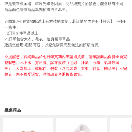
或是裝置顯示器、環境光線等因素，商品與照片的顏色可能會略有不同。
商品顏色請依商品單獨拍攝照片為主。
☆由於7-11在貨物配送上有材積的限制，若訂購的內容有【符合】下列任
一條件：
1. 訂購 3 件單品以上
2. 訂單包含大衣、毛衣、連身裙等單品
建議您使用
宅配
寄送，以避免購買商品無法如預期出貨。
☆提醒您，官網商品於七日鑑賞期內申請退貨前，請確認商品保持全新完
整狀態。凡下水、剪吊牌、試穿痕跡（毛球、汙漬、妝粉、氣味殘留
等）、人為加工，或配件、包裝（含包裝袋、衣架、鞋盒、贈品等）不完
整者，恕不接受退貨。詳情請參考退換貨政策。
推薦商品