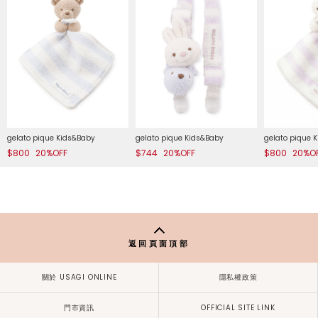
gelato pique Kids&Baby
gelato pique Kids&Baby
gelato pique 
$800
20%OFF
$744
20%OFF
$800
20%O
返回頁面頂部
關於 USAGI ONLINE
隱私權政策
門市資訊
OFFICIAL SITE LINK