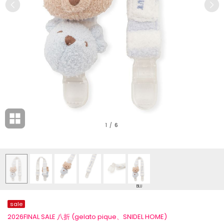
1
/
6
BLU
sale
2026FINAL SALE 八折 (gelato pique、SNIDEL HOME)