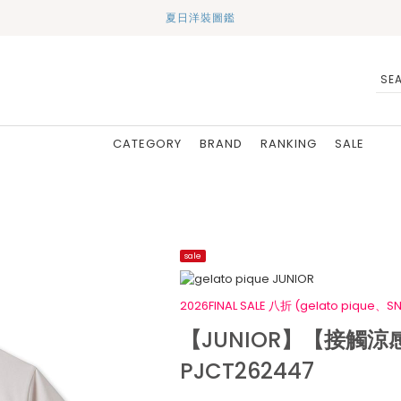
夏日洋裝圖鑑
CATEGORY
BRAND
RANKING
SALE
sale
2026FINAL SALE 八折 (gelato pique、SN
【JUNIOR】【接觸涼感
PJCT262447