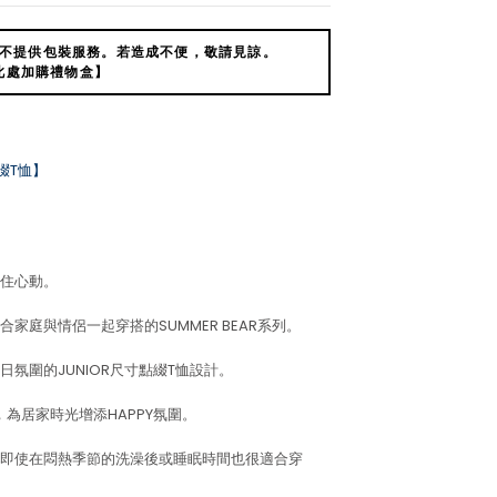
不提供包裝服務。若造成不便，敬請見諒。
此處加購禮物盒】
點綴T恤】
住心動。
家庭與情侶一起穿搭的SUMMER BEAR系列。
氛圍的JUNIOR尺寸點綴T恤設計。
，為居家時光增添HAPPY氛圍。
即使在悶熱季節的洗澡後或睡眠時間也很適合穿