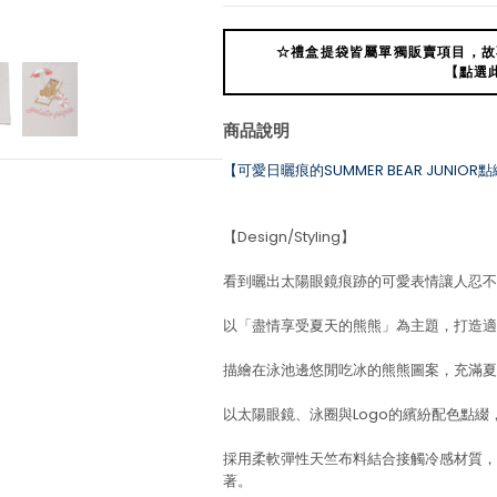
☆禮盒提袋皆屬單獨販賣項目，故
【點選
商品說明
【可愛日曬痕的SUMMER BEAR JUNIOR
【Design/Styling】
看到曬出太陽眼鏡痕跡的可愛表情讓人忍不
以「盡情享受夏天的熊熊」為主題，打造適合
描繪在泳池邊悠閒吃冰的熊熊圖案，充滿夏日
以太陽眼鏡、泳圈與Logo的繽紛配色點綴
採用柔軟彈性天竺布料結合接觸冷感材質，
著。