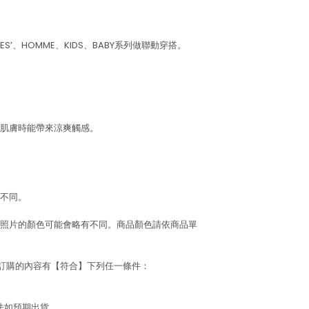
S’、HOMME、KIDS、BABY系列做聯動穿搭。
肌膚時能帶來涼爽觸感。
不同。
照片的顏色可能會略有不同。商品顏色請依商品單
若訂購的內容有【符合】下列任一條件：
法如預期出貨。