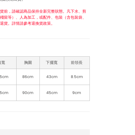
貨前，請確認商品保持全新完整狀態。凡下水、剪
殘留等）、人為加工，或配件、包裝（含包裝袋、
退貨。詳情請參考退換貨政策。
肩寬
胸圍
下擺寬
前領長
.5cm
86cm
43cm
8.5cm
.5cm
90cm
45cm
9cm