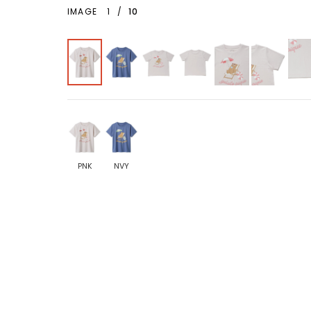
IMAGE
1
/
10
PNK
NVY