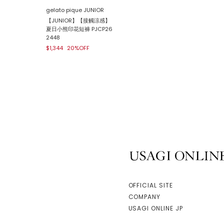
gelato pique JUNIOR
【JUNIOR】【接觸涼感】
夏日小熊印花短褲 PJCP26
2448
$1,344
20%OFF
USAGI ONLINE
OFFICIAL SITE
COMPANY
USAGI ONLINE JP