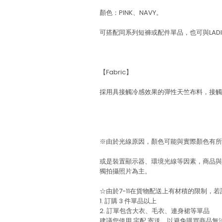
顏色：PINK、NAVY。
可搭配同系列短褲或配件單品，也可與LADIE
【Fabric】
採用具接觸冷感效果的彈性天竺布料，接觸
※由於光線原因，顏色可能與實際顏色有所
或是裝置顯示器、環境光線等因素，商品與
獨拍攝照片為主。
☆由於7-11在貨物配送上有材積的限制，
1. 訂購 3 件單品以上
2. 訂單包含大衣、毛衣、連身裙等單品
建議您使用
宅配
寄送，以避免購買商品無