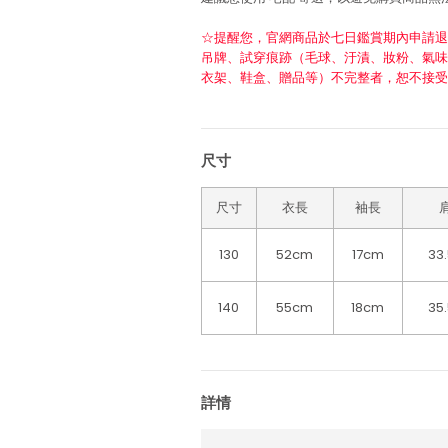
☆提醒您，官網商品於七日鑑賞期內申請退
吊牌、試穿痕跡（毛球、汙漬、妝粉、氣味
衣架、鞋盒、贈品等）不完整者，恕不接受
尺寸
尺寸
衣長
袖長
130
52cm
17cm
33
140
55cm
18cm
35
詳情