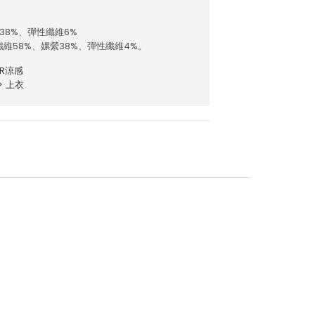
38%、彈性纖維6%
維58%、嫘縈38%、彈性纖維4%。
AR涼感
>
上衣