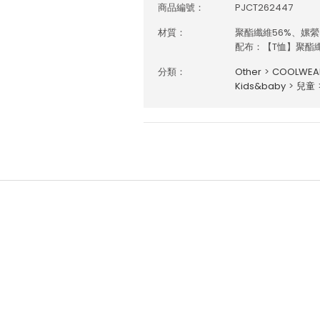
商品編號：
PJCT262447
材質：
聚酯纖維56%、嫘縈
配布：【T恤】聚酯纖
分類：
Other
>
COOLWE
Kids&baby
>
兒童