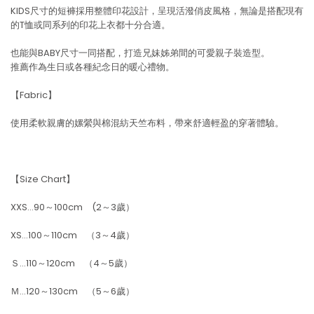
KIDS尺寸的短褲採用整體印花設計，呈現活潑俏皮風格，無論是搭配現有
的T恤或同系列的印花上衣都十分合適。
也能與BABY尺寸一同搭配，打造兄妹姊弟間的可愛親子裝造型。
推薦作為生日或各種紀念日的暖心禮物。
【Fabric】
使用柔軟親膚的嫘縈與棉混紡天竺布料，帶來舒適輕盈的穿著體驗。
【Size Chart】
XXS…90～100cm (2～3歲）
XS…100～110cm （3～4歲）
Ｓ…110～120cm （4～5歲）
Ｍ…120～130cm （5～6歲）