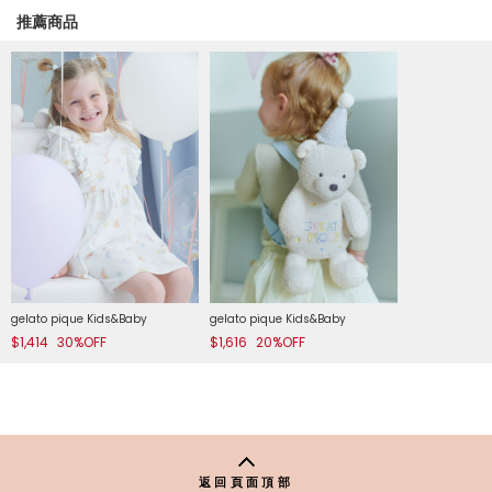
推薦商品
gelato pique Kids&Baby
gelato pique Kids&Baby
$1,414
30%OFF
$1,616
20%OFF
返回頁面頂部