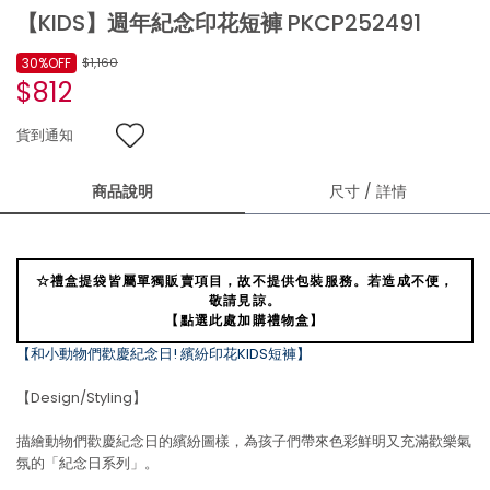
【KIDS】週年紀念印花短褲 PKCP252491
30%OFF
$1,160
$812
貨到通知
商品說明
尺寸 / 詳情
☆禮盒提袋皆屬單獨販賣項目，故不提供包裝服務。若造成不便，
敬請見諒。
【點選此處加購禮物盒】
【和小動物們歡慶紀念日! 繽紛印花KIDS短褲】
【Design/Styling】
描繪動物們歡慶紀念日的繽紛圖樣，為孩子們帶來色彩鮮明又充滿歡樂氣
氛的「紀念日系列」。