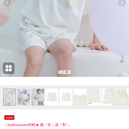
1
/
10
sale
☆Halloween特輯★ 睡↗衣↘派↗對↘