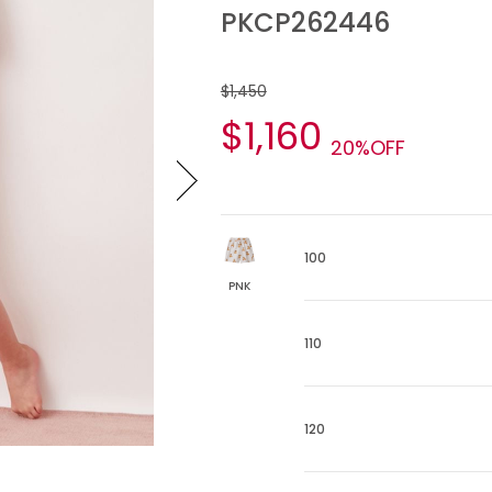
PKCP262446
$1,450
$1,160
20%OFF
100
PNK
110
120