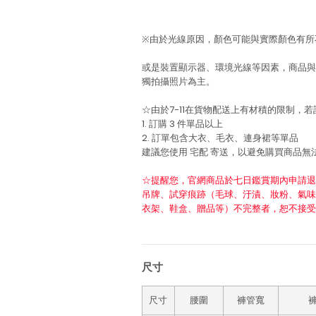
※由於光線原因，顏色可能與實際顏色有所
或是裝置顯示器、環境光線等因素，商品與
獨拍攝照片為主。
☆由於7-11在貨物配送上有材積的限制，
1. 訂購 3 件單品以上
2. 訂單包含大衣、毛衣、連身裙等單品
建議您使用
宅配
寄送，以避免購買商品無
☆提醒您，官網商品於七日鑑賞期內申請退
吊牌、試穿痕跡（毛球、汙漬、妝粉、氣味
衣架、鞋盒、贈品等）不完整者，恕不接受
尺寸
尺寸
腰圍
褲管寬