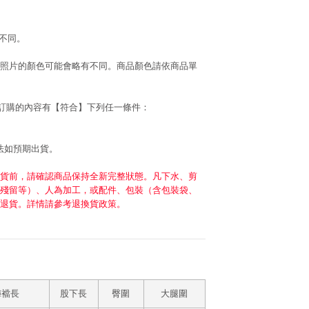
不同。
照片的顏色可能會略有不同。商品顏色請依商品單
若訂購的內容有【符合】下列任一條件：
法如預期出貨。
貨前，請確認商品保持全新完整狀態。凡下水、剪
殘留等）、人為加工，或配件、包裝（含包裝袋、
退貨。詳情請參考退換貨政策。
褲襠長
股下長
臀圍
大腿圍