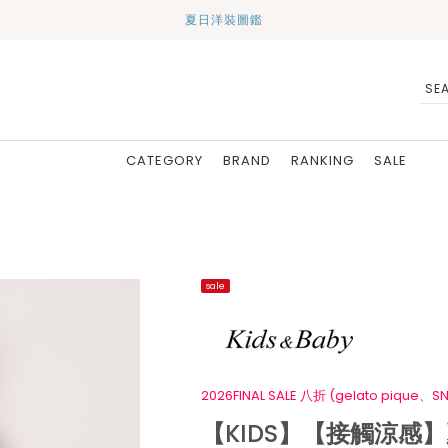
夏日洋裝圖鑑
CATEGORY
BRAND
RANKING
SALE
sale
2026FINAL SALE 八折 (gelato pique、SN
【KIDS】【接觸涼感