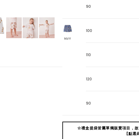
90
100
NVY
110
120
90
☆禮盒提袋皆屬單獨販賣項目，故
【點選