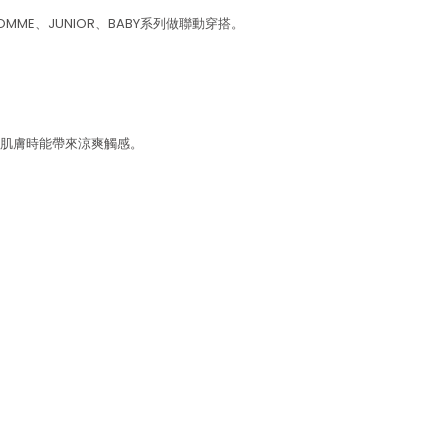
OMME、JUNIOR、BABY系列做聯動穿搭。
肌膚時能帶來涼爽觸感。