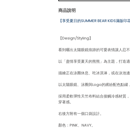
商品說明
【享受夏日的SUMMER BEAR KIDS滿版
【Design/Styling】
看到曬出太陽眼鏡痕跡的可愛表情讓人忍不
以「盡情享受夏天的熊熊」為主題，打造適合
描繪正在泳圈休息、吃冰淇淋，或在泳池邊
以太陽眼鏡、泳圈與Logo的繽紛配色點綴
採用柔軟彈性天竺布料結合接觸冷感材質，
穿著感。
右後方附有一個口袋設計。
顏色：PINK、NAVY。