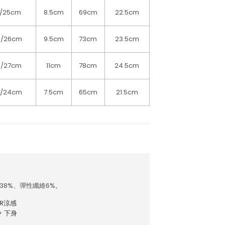
5/25cm
8.5cm
69cm
22.5cm
5/26cm
9.5cm
73cm
23.5cm
5/27cm
11cm
78cm
24.5cm
5/24cm
7.5cm
65cm
21.5cm
38%、彈性纖維6%。
AR涼感
>
下身