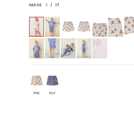
IMAGE
1
/
17
PNK
NVY