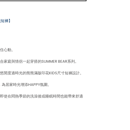
印花短褲】
住心動。
家庭與情侶一起穿搭的SUMMER BEAR系列。
悠閒度過時光的熊熊滿版印花KIDS尺寸短褲設計。
，為居家時光增添HAPPY氛圍。
即使在悶熱季節的洗澡後或睡眠時間也能帶來舒適