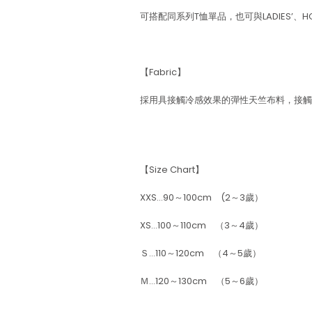
可搭配同系列T恤單品，也可與LADIES’、H
【Fabric】
採用具接觸冷感效果的彈性天竺布料，接觸
【Size Chart】
XXS…90～100cm (2～3歲）
XS…100～110cm （3～4歲）
Ｓ…110～120cm （4～5歲）
Ｍ…120～130cm （5～6歲）