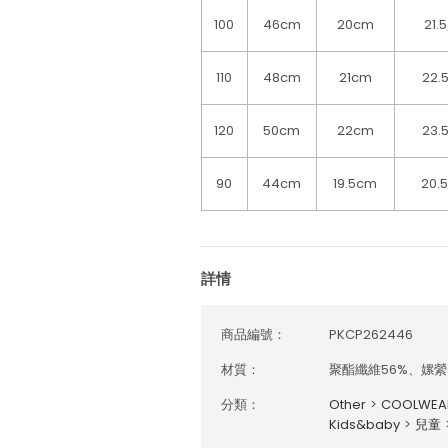
100
46cm
20cm
21.
110
48cm
21cm
22.
120
50cm
22cm
23.
90
44cm
19.5cm
20.
詳情
商品編號：
PKCP262446
材質：
聚酯纖維56%、嫘縈
分類：
Other
>
COOLWE
Kids&baby
>
兒童