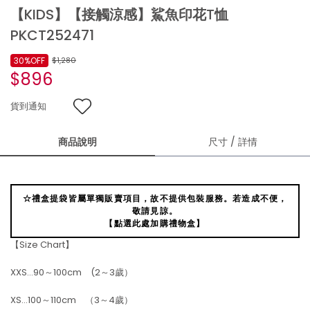
【KIDS】【接觸涼感】鯊魚印花T恤
PKCT252471
30%OFF
$1,280
$896
貨到通知
商品說明
尺寸 / 詳情
☆禮盒提袋皆屬單獨販賣項目，故不提供包裝服務。若造成不便，
敬請見諒。
【點選此處加購禮物盒】
【Size Chart】
XXS…90～100cm (2～3歲）
XS…100～110cm （3～4歲）