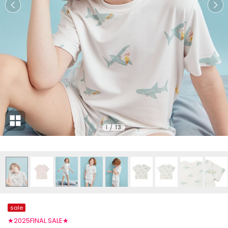
1
/
13
sale
★2025FINAL SALE★