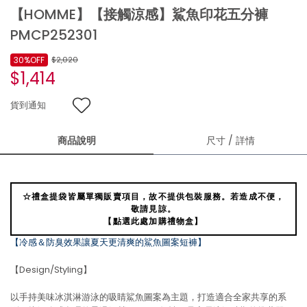
【HOMME】【接觸涼感】鯊魚印花五分褲
PMCP252301
30%OFF
$2,020
$1,414
貨到通知
商品說明
尺寸 / 詳情
☆禮盒提袋皆屬單獨販賣項目，故不提供包裝服務。若造成不便，
敬請見諒。
【點選此處加購禮物盒】
【冷感＆防臭效果讓夏天更清爽的鯊魚圖案短褲】
【Design/Styling】
以手持美味冰淇淋游泳的吸睛鯊魚圖案為主題，打造適合全家共享的系