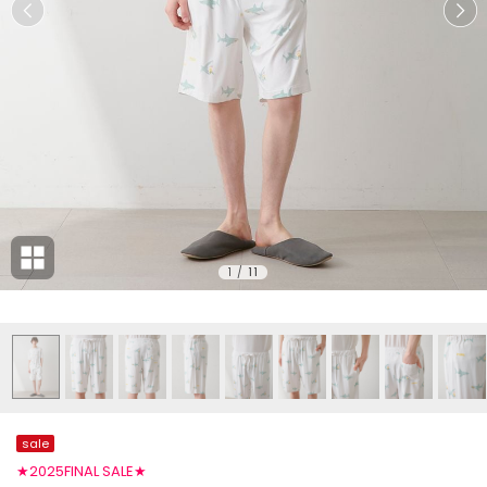
1
/
11
sale
★2025FINAL SALE★