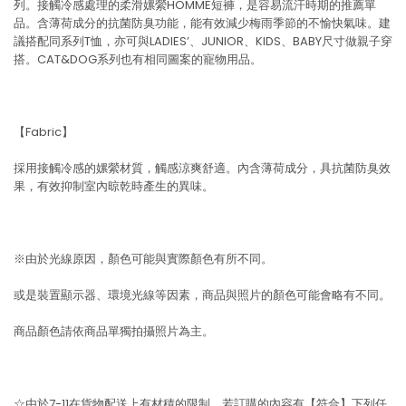
列。接觸冷感處理的柔滑嫘縈HOMME短褲，是容易流汗時期的推薦單
品。含薄荷成分的抗菌防臭功能，能有效減少梅雨季節的不愉快氣味。建
議搭配同系列T恤，亦可與LADIES’、JUNIOR、KIDS、BABY尺寸做親子穿
搭。CAT&DOG系列也有相同圖案的寵物用品。
【Fabric】
採用接觸冷感的嫘縈材質，觸感涼爽舒適。內含薄荷成分，具抗菌防臭效
果，有效抑制室內晾乾時產生的異味。
※由於光線原因，顏色可能與實際顏色有所不同。
或是裝置顯示器、環境光線等因素，商品與照片的顏色可能會略有不同。
商品顏色請依商品單獨拍攝照片為主。
☆由於7-11在貨物配送上有材積的限制，若訂購的內容有【符合】下列任