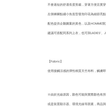
不會過短的舒適長度剪裁，穿著方便且實穿
左側褲腳點綴小魚造型發泡印花為細節亮點
配色提供企鵝圖案的黃色，以及HOMME
建議可搭配同系列上衣，也可與LADIES’、J
【Fabric】
使用接觸涼感的彈性棉質天竺布料，觸膚即
※由於光線原因，顏色可能與實際顏色有所
或是裝置顯示器、環境光線等因素，商品與