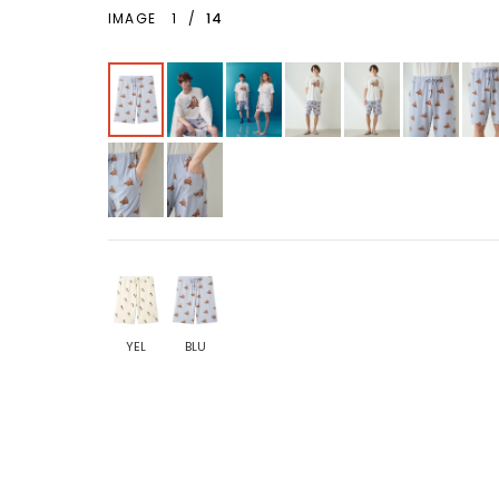
IMAGE
1
/
14
YEL
BLU