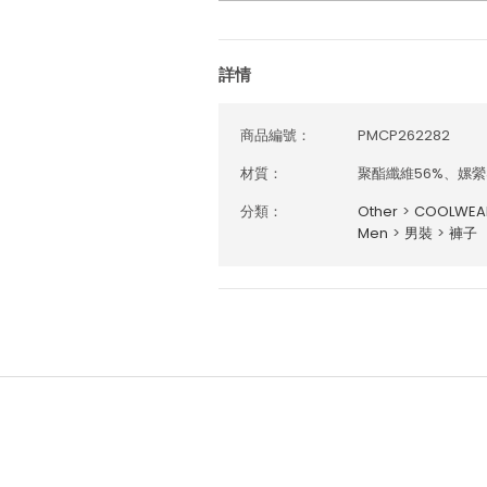
詳情
商品編號：
PMCP262282
材質：
聚酯纖維56%、嫘縈
分類：
Other
>
COOLWE
Men
>
男裝
>
褲子