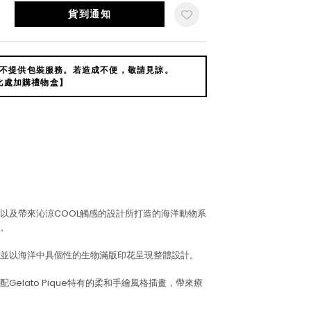
貨到通知
不提供包裝服務。若造成不便，敬請見諒。
此處加購禮物盒】
以及帶來沁涼COOL觸感的設計所打造的海洋動物系
。
並以海洋中具個性的生物滿版印花呈現整體設計。
elato Pique特有的柔和手繪風格插畫，帶來療