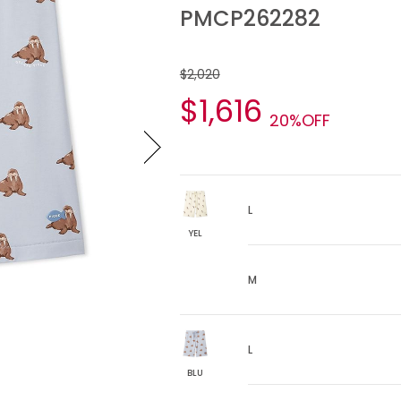
PMCP262282
$2,020
$1,616
20%OFF
L
YEL
M
L
BLU