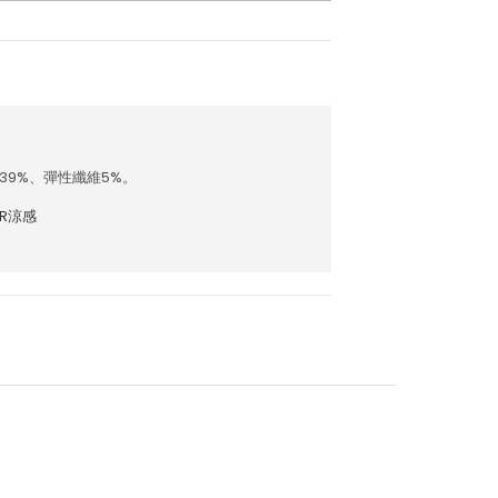
39%、彈性纖維5%。
AR涼感