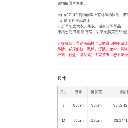
獨拍攝照片為主。
☆由於7-11在貨物配送上有材積的限制，
1. 訂購 3 件單品以上
2. 訂單包含大衣、毛衣、連身裙等單品
建議您使用
宅配
寄送，以避免購買商品無
☆提醒您，官網商品於七日鑑賞期內申請退
吊牌、試穿痕跡（毛球、汙漬、妝粉、氣味
衣架、鞋盒、贈品等）不完整者，恕不接受
尺寸
尺寸
腰圍
褲管寬
褲襠
L
80cm
30cm
33.2/42
M
76cm
29cm
32.2/41