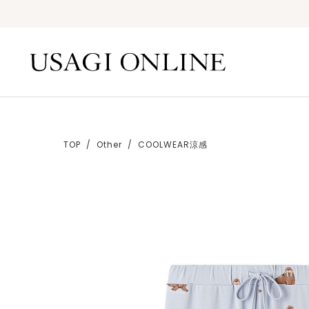
TOP
Other
COOLWEAR涼感