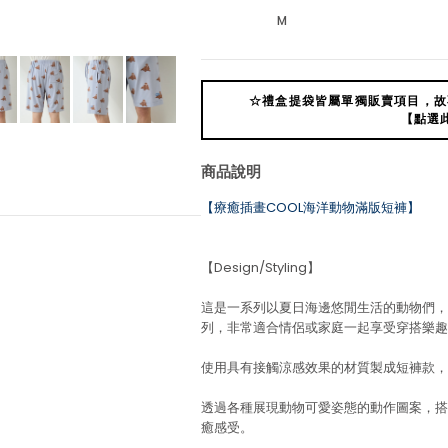
M
☆禮盒提袋皆屬單獨販賣項目，故
【點選
商品說明
【療癒插畫COOL海洋動物滿版短褲】
【Design/Styling】
這是一系列以夏日海邊悠閒生活的動物們，
列，非常適合情侶或家庭一起享受穿搭樂趣
使用具有接觸涼感效果的材質製成短褲款，
透過各種展現動物可愛姿態的動作圖案，搭配G
癒感受。