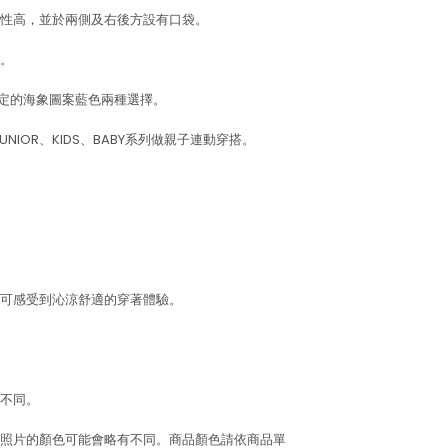
性高，並於兩側及右後方設有口袋。
。
限定的海象圖案藍色兩種選擇。
UNIOR、KIDS、BABY系列做親子連動穿搭。
可感受到沁涼舒適的穿著體驗。
不同。
照片的顏色可能會略有不同。商品顏色請依商品單