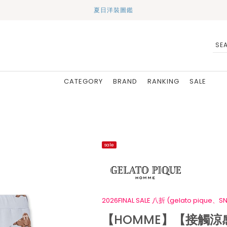
夏日洋裝圖鑑
CATEGORY
BRAND
RANKING
SALE
sale
2026FINAL SALE 八折 (gelato pique、SN
【HOMME】【接觸