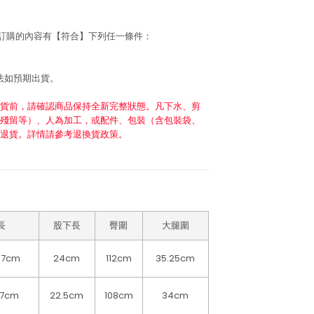
若訂購的內容有【符合】下列任一條件：
法如預期出貨。
貨前，請確認商品保持全新完整狀態。凡下水、剪
殘留等）、人為加工，或配件、包裝（含包裝袋、
退貨。詳情請參考退換貨政策。
長
股下長
臀圍
大腿圍
.7cm
24cm
112cm
35.25cm
.7cm
22.5cm
108cm
34cm