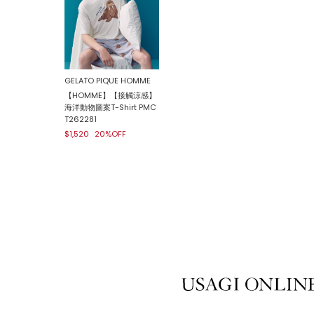
GELATO PIQUE HOMME
【HOMME】【接觸涼感】
海洋動物圖案T-Shirt PMC
T262281
$1,520
20%OFF
USAGI ONLINE