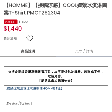
【HOMME】【接觸涼感】COOL嫘縈冰淇淋圖
案T-Shirt PMCT262304
20%OFF
$1,800
$1,440
貨到通知
商品說明
尺寸 / 詳情
☆禮盒提袋皆屬單獨販賣項目，故不提供包裝服務。若造成不便，
敬請見諒。
【點選此處加購禮物盒】
【接觸涼感清爽冰淇淋熊熊HOMME T恤】
【Design/Styling】