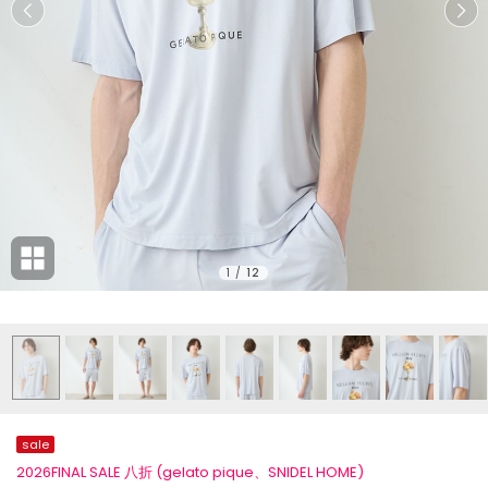
1
/
12
sale
2026FINAL SALE 八折 (gelato pique、SNIDEL HOME)