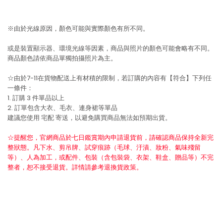
※由於光線原因，顏色可能與實際顏色有所不同。
或是裝置顯示器、環境光線等因素，商品與照片的顏色可能會略有不同。
商品顏色請依商品單獨拍攝照片為主。
☆由於7-11在貨物配送上有材積的限制，若訂購的內容有【符合】下列任
一條件：
1. 訂購 3 件單品以上
2. 訂單包含大衣、毛衣、連身裙等單品
建議您使用
宅配
寄送，以避免購買商品無法如預期出貨。
☆提醒您，官網商品於七日鑑賞期內申請退貨前，請確認商品保持全新完
整狀態。凡下水、剪吊牌、試穿痕跡（毛球、汙漬、妝粉、氣味殘留
等）、人為加工，或配件、包裝（含包裝袋、衣架、鞋盒、贈品等）不完
整者，恕不接受退貨。詳情請參考退換貨政策。