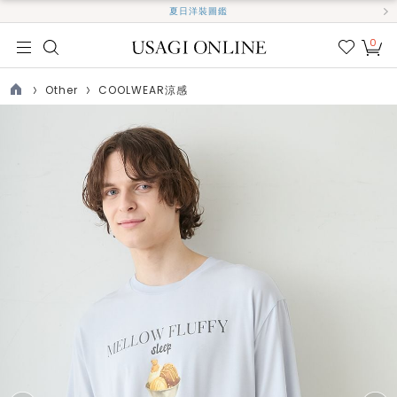
夏日洋裝圖鑑
0
我的
最愛
Other
COOLWEAR涼感
TOP