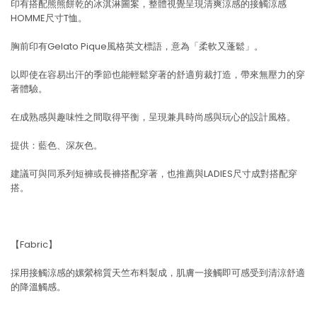
印有搭配熊熊餅乾的冰淇淋圖案，整體視覺呈現清爽涼感的接觸涼感
HOMME尺寸T恤。
胸前印有Gelato Pique風格英文標語，意為「柔軟又蓬鬆」。
以即使在容易出汗的季節也能輕鬆穿著的舒適剪裁打造，帶來無壓力的穿
著體驗。
在成熟感與趣味性之間取得平衡，呈現兼具時尚感與玩心的設計風格。
提供：藍色、深灰色。
建議可與同系列短褲或長褲搭配穿著，也推薦與LADIES尺寸成對搭配穿
搭。
【Fabric】
採用接觸涼感的嫘縈棉質天竺布料製成，肌膚一接觸即可感受到清涼舒適
的降溫觸感。