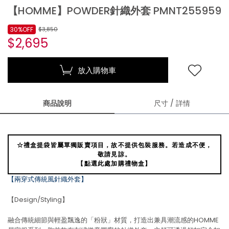
【HOMME】POWDER針織外套 PMNT255959
30%OFF
$3,850
$2,695
放入購物車
商品說明
尺寸 / 詳情
☆禮盒提袋皆屬單獨販賣項目，故不提供包裝服務。若造成不便，
敬請見諒。
【點選此處加購禮物盒】
【兩穿式傳統風針織外套】
【Design/Styling】
融合傳統細節與輕盈飄逸的「粉狀」材質，打造出兼具潮流感的HOMME