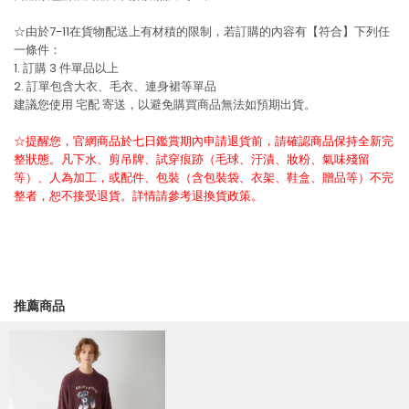
☆由於7-11在貨物配送上有材積的限制，若訂購的內容有【符合】下列任
一條件：
1. 訂購 3 件單品以上
2. 訂單包含大衣、毛衣、連身裙等單品
建議您使用
宅配
寄送，以避免購買商品無法如預期出貨。
☆提醒您，官網商品於七日鑑賞期內申請退貨前，請確認商品保持全新完
整狀態。凡下水、剪吊牌、試穿痕跡（毛球、汙漬、妝粉、氣味殘留
等）、人為加工，或配件、包裝（含包裝袋、衣架、鞋盒、贈品等）不完
整者，恕不接受退貨。詳情請參考退換貨政策。
推薦商品