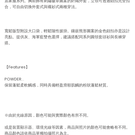
居家服系列。胸前飾有刺繡徽章圖案的針織外套，立領可透過鈕扣完全扣
合，可自由切換外套式與襯衫式兩種穿法。
寬鬆版型附設大口袋，輕鬆隨性披掛。鑲嵌熊形圖案的金色鈕扣亦是設計
亮點。提供灰、海軍藍雙色選擇，建議搭配同系列圓領套頭衫與長褲穿
搭。
【Features】
POWDER…
保留蓬鬆柔軟觸感，同時具備輕盈滑順肌觸的粉狀蓬鬆材質。
※由於光線原因，顏色可能與實際顏色有所不同。
或是裝置顯示器、環境光線等因素，商品與照片的顏色可能會略有不同。
商品顏色請依商品單獨拍攝照片為主。