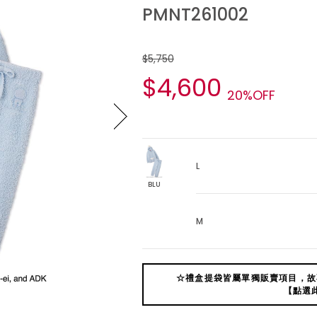
PMNT261002
$5,750
$4,600
20%OFF
L
BLU
M
☆禮盒提袋皆屬單獨販賣項目，故
【點選