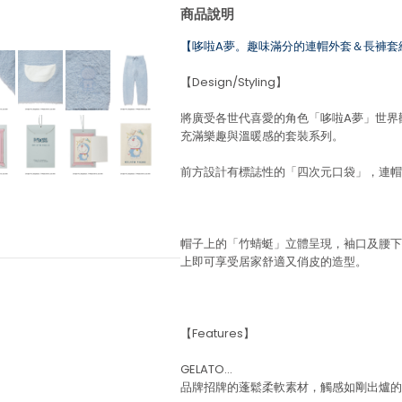
商品說明
【哆啦A夢。趣味滿分的連帽外套＆長褲套
【Design/Styling】
將廣受各世代喜愛的角色「哆啦A夢」世界觀，融
充滿樂趣與溫暖感的套裝系列。
前方設計有標誌性的「四次元口袋」，連帽
帽子上的「竹蜻蜓」立體呈現，袖口及腰下繡上 
上即可享受居家舒適又俏皮的造型。
【Features】
GELATO…
品牌招牌的蓬鬆柔軟素材，觸感如剛出爐的