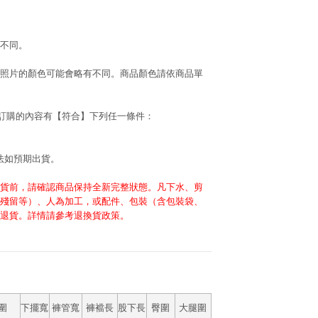
不同。
照片的顏色可能會略有不同。商品顏色請依商品單
若訂購的內容有【符合】下列任一條件：
法如預期出貨。
貨前，請確認商品保持全新完整狀態。凡下水、剪
殘留等）、人為加工，或配件、包裝（含包裝袋、
退貨。詳情請參考退換貨政策。
圍
下擺寬
褲管寬
褲襠長
股下長
臀圍
大腿圍