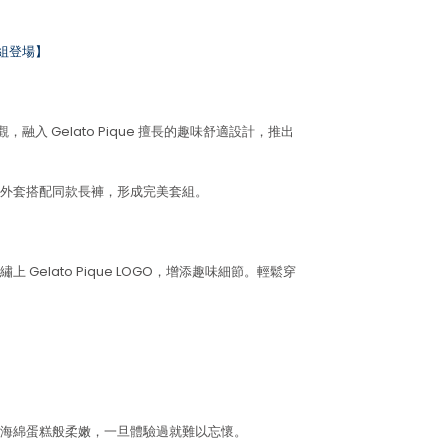
組登場】
入 Gelato Pique 擅長的趣味舒適設計，推出
外套搭配同款長褲，形成完美套組。
Gelato Pique LOGO，增添趣味細節。輕鬆穿
海綿蛋糕般柔嫩，一旦體驗過就難以忘懷。