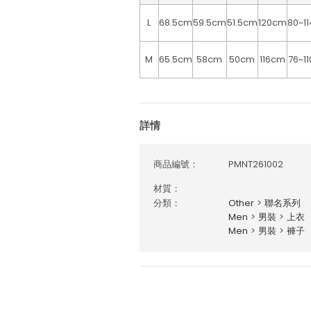
L
68.5cm
59.5cm
51.5cm
120cm
80~1
M
65.5cm
58cm
50cm
116cm
76~1
詳情
商品編號：
PMNT261002
材質：
分類：
Other
>
聯名系列
Men
>
男裝
>
上衣
Men
>
男裝
>
褲子