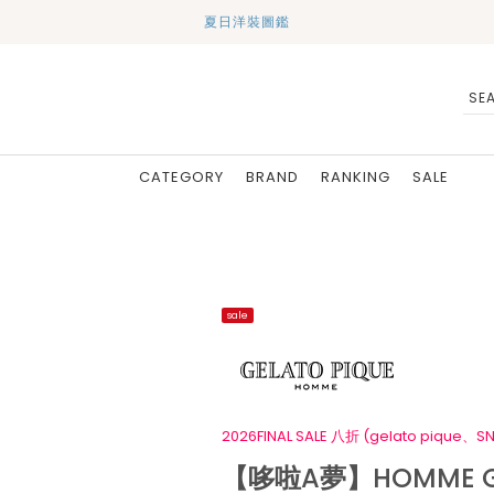
夏日洋裝圖鑑
CATEGORY
BRAND
RANKING
SALE
sale
2026FINAL SALE 八折 (gelato pique、SN
【哆啦A夢】HOMME G