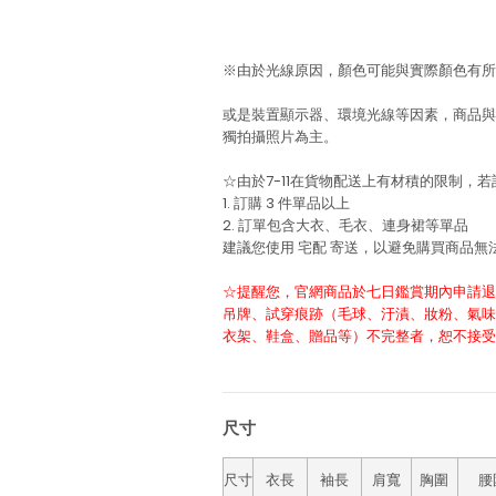
※由於光線原因，顏色可能與實際顏色有所
或是裝置顯示器、環境光線等因素，商品與
獨拍攝照片為主。
☆由於7-11在貨物配送上有材積的限制，
1. 訂購 3 件單品以上
2. 訂單包含大衣、毛衣、連身裙等單品
建議您使用
宅配
寄送，以避免購買商品無
☆提醒您，官網商品於七日鑑賞期內申請退
吊牌、試穿痕跡（毛球、汙漬、妝粉、氣味
衣架、鞋盒、贈品等）不完整者，恕不接受
尺寸
尺寸
衣長
袖長
肩寬
胸圍
腰