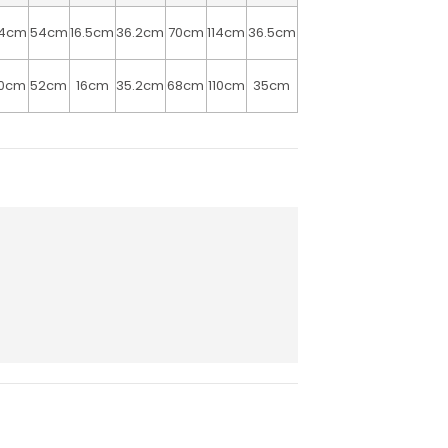
14cm
54cm
16.5cm
36.2cm
70cm
114cm
36.5cm
10cm
52cm
16cm
35.2cm
68cm
110cm
35cm