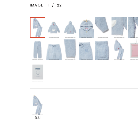
IMAGE
1
/
22
BLU