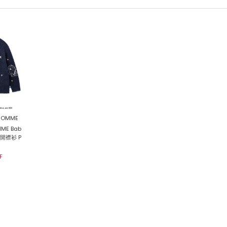
 HOMME
E Bab
織開襟衫 P
F