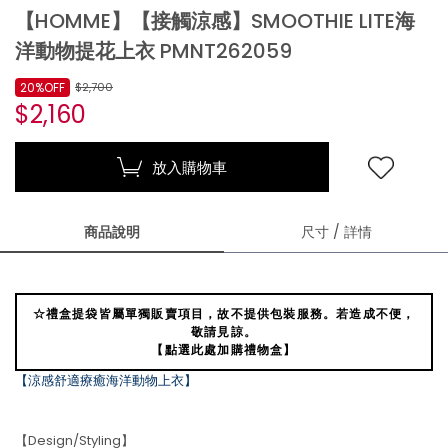
【HOMME】【接觸涼感】SMOOTHIE LITE海
洋動物提花上衣 PMNT262059
20%OFF
$2,700
$2,160
放入購物車
商品說明
尺寸 / 詳情
☆禮盒提袋皆屬單獨販賣項目，故不提供包裝服務。若造成不便，
敬請見諒。
【點選此處加購禮物盒】
【涼感舒適療癒海洋動物上衣】
【Design/Styling】