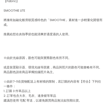
【Fabric】
SMOOTHIE LITE
將擁有如融化般滑順質感特色的「SMOOTHIE」素材進一步輕量化開發而
成。
推薦給想在炎熱季節也能清爽舒適度過的人使用。
※由於光線原因，顏色可能與實際顏色有所不同。
或是裝置顯示器、環境光線等因素，商品與照片的顏色可能會略有不同。
商品顏色請依商品單獨拍攝照片為主。
☆由於7-11在貨物配送上有材積的限制，若訂購的內容有【符合】下列任
一條件：
1. 訂購 3 件單品以上
2. 訂單包含大衣、毛衣、連身裙等單品
建議您使用
宅配
寄送，以避免購買商品無法如預期出貨。