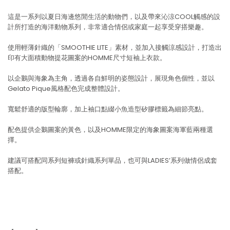
這是一系列以夏日海邊悠閒生活的動物們，以及帶來沁涼COOL觸感的設
計所打造的海洋動物系列，非常適合情侶或家庭一起享受穿搭樂趣。
使用輕薄針織的「SMOOTHIE LITE」素材，並加入接觸涼感設計，打造出
印有大面積動物提花圖案的HOMME尺寸短袖上衣款。
以企鵝與海象為主角，透過各自鮮明的姿態設計，展現角色個性，並以
Gelato Pique風格配色完成整體設計。
寬鬆舒適的版型輪廓，加上袖口點綴小魚造型矽膠標籤為細節亮點。
配色提供企鵝圖案的黃色，以及HOMME限定的海象圖案海軍藍兩種選
擇。
建議可搭配同系列短褲或針織系列單品，也可與LADIES’系列做情侶成套
搭配。