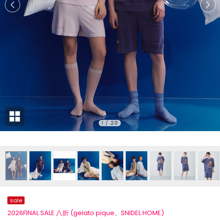
1
/
20
sale
2026FINAL SALE 八折 (gelato pique、SNIDEL HOME)