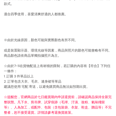
款式。
適合四季使用，喜愛清爽舒適的人都推薦。
※由於光線原因，顏色可能與實際顏色有所不同。
或是裝置顯示器、環境光線等因素，商品與照片的顏色可能會略有不同。
商品顏色請依商品單獨拍攝照片為主。
☆由於7-11在貨物配送上有材積的限制，若訂購的內容有【符合】下列任
一條件：
1. 訂購 3 件單品以上
2. 訂單包含大衣、毛衣、連身裙等單品
建議您使用
宅配
寄送，以避免購買商品無法如預期出貨。
☆提醒您，官網商品於七日鑑賞期內申請退貨前，請確認商品保持全新完
整狀態。凡下水、剪吊牌、試穿痕跡（毛球、汙漬、妝粉、氣味殘留
等）、人為加工，或配件、包裝（含包裝袋、衣架、鞋盒、贈品等）不完
整者，恕不接受退貨。詳情請參考退換貨政策。