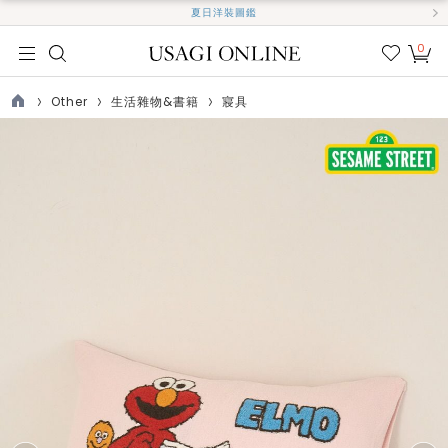
夏日洋裝圖鑑
0
我的
最愛
Other
生活雜物&書籍
寢具
TOP