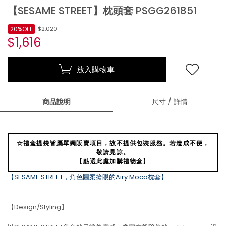
【SESAME STREET】枕頭套 PSGG261851
20%OFF
$2,020
$1,616
放入購物車
商品說明
尺寸 / 詳情
☆禮盒提袋皆屬單獨販賣項目，故不提供包裝服務。若造成不便，
敬請見諒。
【點選此處加購禮物盒】
【SESAME STREET，角色圖案搶眼的Airy Moco枕套】
【Design/Styling】