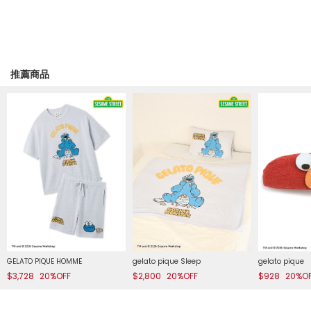
推薦商品
GELATO PIQUE HOMME
gelato pique Sleep
gelato pique
$3,728
20%OFF
$2,800
20%OFF
$928
20%O