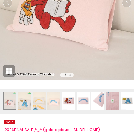
1
/
14
sale
2026FINAL SALE 八折 (gelato pique、SNIDEL HOME)