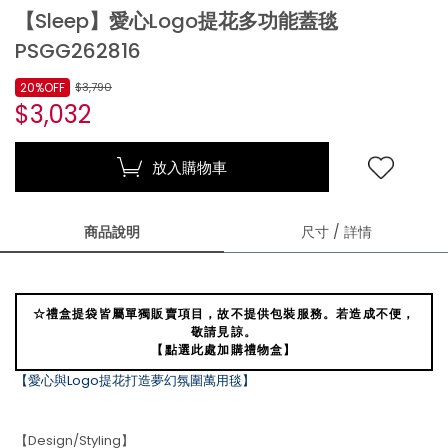
【Sleep】愛心Logo提花多功能蓋毯
PSGG262816
20%OFF
$3,790
$3,032
放入購物車
商品說明
尺寸 / 詳情
☆禮盒提袋皆屬單獨販賣項目，故不提供包裝服務。若造成不便，
敬請見諒。
【點選此處加購禮物盒】
【愛心與Logo提花打造夢幻氛圍萬用毯】
【Design/Styling】