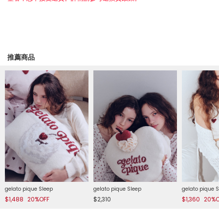
推薦商品
gelato pique Sleep
gelato pique Sleep
gelato pique 
$1,488
20%OFF
$2,310
$1,360
20%O