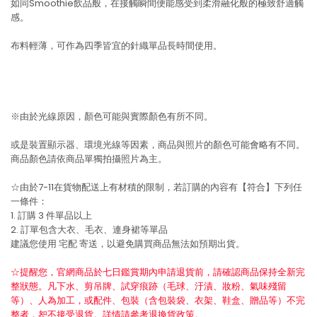
如同Smoothie飲品般，在接觸瞬間便能感受到柔滑融化般的極致舒適觸
感。
布料輕薄，可作為四季皆宜的針織單品長時間使用。
※由於光線原因，顏色可能與實際顏色有所不同。
或是裝置顯示器、環境光線等因素，商品與照片的顏色可能會略有不同。
商品顏色請依商品單獨拍攝照片為主。
☆由於7-11在貨物配送上有材積的限制，若訂購的內容有【符合】下列任
一條件：
1. 訂購 3 件單品以上
2. 訂單包含大衣、毛衣、連身裙等單品
建議您使用
宅配
寄送，以避免購買商品無法如預期出貨。
☆提醒您，官網商品於七日鑑賞期內申請退貨前，請確認商品保持全新完
整狀態。凡下水、剪吊牌、試穿痕跡（毛球、汙漬、妝粉、氣味殘留
等）、人為加工，或配件、包裝（含包裝袋、衣架、鞋盒、贈品等）不完
整者，恕不接受退貨。詳情請參考退換貨政策。