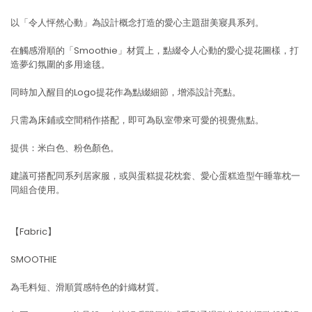
以「令人怦然心動」為設計概念打造的愛心主題甜美寢具系列。
在觸感滑順的「Smoothie」材質上，點綴令人心動的愛心提花圖樣，打
造夢幻氛圍的多用途毯。
同時加入醒目的Logo提花作為點綴細節，增添設計亮點。
只需為床鋪或空間稍作搭配，即可為臥室帶來可愛的視覺焦點。
提供：米白色、粉色顏色。
建議可搭配同系列居家服，或與蛋糕提花枕套、愛心蛋糕造型午睡靠枕一
同組合使用。
【Fabric】
SMOOTHIE
為毛料短、滑順質感特色的針織材質。