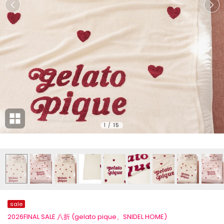
1
/
15
sale
2026FINAL SALE 八折 (gelato pique、SNIDEL HOME)