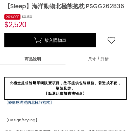
【Sleep】海洋動物北極熊抱枕 PSGG262836
20%OFF
$3,150
$2,520
放入購物車
商品說明
尺寸 / 詳情
☆禮盒提袋皆屬單獨販賣項目，故不提供包裝服務。若造成不便，
敬請見諒。
【點選此處加購禮物盒】
【療癒感滿滿的北極熊抱枕】
【Design/Styling】