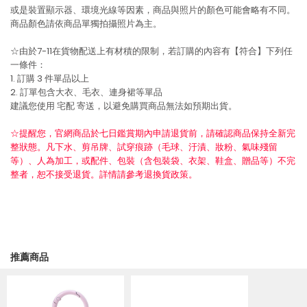
或是裝置顯示器、環境光線等因素，商品與照片的顏色可能會略有不同。
商品顏色請依商品單獨拍攝照片為主。
☆由於7-11在貨物配送上有材積的限制，若訂購的內容有【符合】下列任
一條件：
1. 訂購 3 件單品以上
2. 訂單包含大衣、毛衣、連身裙等單品
建議您使用
宅配
寄送，以避免購買商品無法如預期出貨。
☆提醒您，官網商品於七日鑑賞期內申請退貨前，請確認商品保持全新完
整狀態。凡下水、剪吊牌、試穿痕跡（毛球、汙漬、妝粉、氣味殘留
等）、人為加工，或配件、包裝（含包裝袋、衣架、鞋盒、贈品等）不完
整者，恕不接受退貨。詳情請參考退換貨政策。
推薦商品