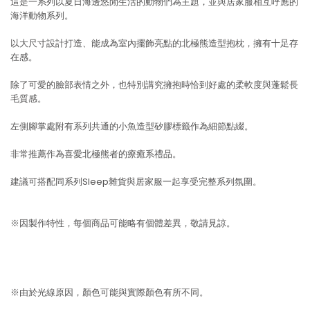
這是一系列以夏日海邊悠閒生活的動物們為主題，並與居家服相互呼應的
海洋動物系列。
以大尺寸設計打造、能成為室內擺飾亮點的北極熊造型抱枕，擁有十足存
在感。
除了可愛的臉部表情之外，也特別講究擁抱時恰到好處的柔軟度與蓬鬆長
毛質感。
左側腳掌處附有系列共通的小魚造型矽膠標籤作為細節點綴。
非常推薦作為喜愛北極熊者的療癒系禮品。
建議可搭配同系列Sleep雜貨與居家服一起享受完整系列氛圍。
※因製作特性，每個商品可能略有個體差異，敬請見諒。
※由於光線原因，顏色可能與實際顏色有所不同。