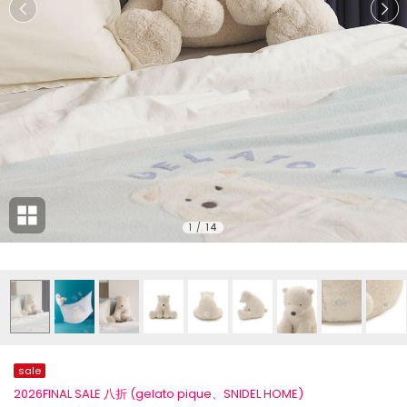
1
/
14
sale
2026FINAL SALE 八折 (gelato pique、SNIDEL HOME)