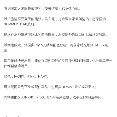
看到曬出太陽眼鏡痕跡的可愛表情讓人忍不住心動。
以「盡情享受夏天的熊熊」為主題，打造適合家庭與情侶一起穿搭的
SUMMER BEAR系列。
描繪在泳池邊悠閒吃冰的熊熊圖案，為寬鬆舒適版型的點綴洋裝設計。
以太陽眼鏡、泳圈與Logo的繽紛配色點綴，為居家時光增添HAPPY氛
圍。
採用接觸冷感材質，即使在悶熱季節的洗澡後或睡眠時間，也推薦單穿一
件輕鬆舒適著用。
顏色：IVORY、PINK、NAVY。
可搭配同系列下身或配件單品，也可與HOMME款式成對穿搭。
同時也能與JUNIOR、KIDS、BABY系列做親子或手足的聯動穿搭。