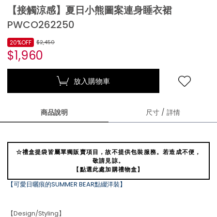
【接觸涼感】夏日小熊圖案連身睡衣裙
PWCO262250
20%OFF
$2,450
$1,960
放入購物車
商品說明
尺寸 / 詳情
☆禮盒提袋皆屬單獨販賣項目，故不提供包裝服務。若造成不便，
敬請見諒。
【點選此處加購禮物盒】
【可愛日曬痕的SUMMER BEAR點綴洋裝】
【Design/Styling】