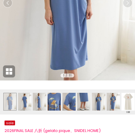
1
/
11
IVR
sale
2026FINAL SALE 八折 (gelato pique、SNIDEL HOME)