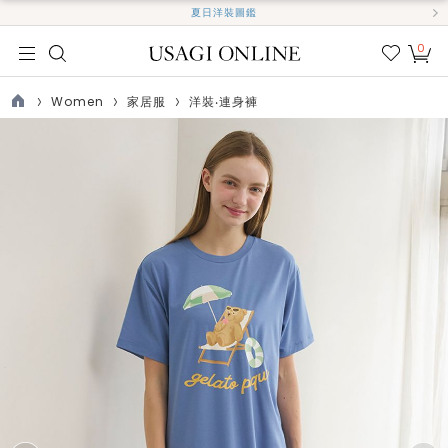
夏日洋裝圖鑑
0
我的
最愛
Women
家居服
洋裝‧連身褲
TOP