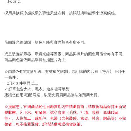
【Fabric】
採用具接觸冷感效果的彈性天竺布料，接觸肌膚時能帶來涼爽觸感。
※由於光線原因，顏色可能與實際顏色有所不同。
或是裝置顯示器、環境光線等因素，商品與照片的顏色可能會略有不同。
商品顏色請依商品單獨拍攝照片為主。
☆由於7-11在貨物配送上有材積的限制，若訂購的內容有【符合】下列任
一條件：
1. 訂購 3 件單品以上
2. 訂單包含大衣、毛衣、連身裙等單品
建議您使用
宅配
寄送，以避免購買商品無法如預期出貨。
☆提醒您，官網商品於七日鑑賞期內申請退貨前，請確認商品保持全新完
整狀態。凡下水、剪吊牌、試穿痕跡（毛球、汙漬、妝粉、氣味殘留
等）、人為加工，或配件、包裝（含包裝袋、衣架、鞋盒、贈品等）不完
整者，恕不接受退貨。詳情請參考退換貨政策。