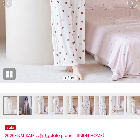
1
/
12
sale
2026FINAL SALE 八折 (gelato pique、SNIDEL HOME)