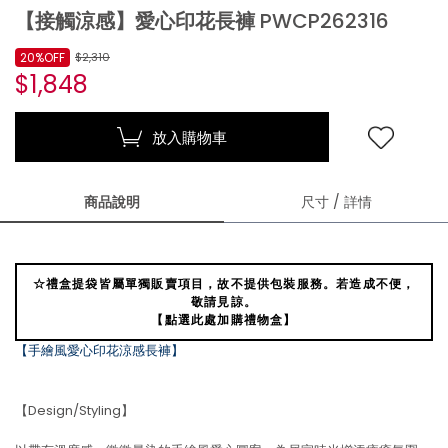
【接觸涼感】愛心印花長褲 PWCP262316
20%OFF
$2,310
$1,848
放入購物車
商品說明
尺寸 / 詳情
☆禮盒提袋皆屬單獨販賣項目，故不提供包裝服務。若造成不便，
敬請見諒。
【點選此處加購禮物盒】
【手繪風愛心印花涼感長褲】
【Design/Styling】