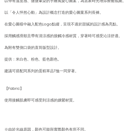
以帶有溫度感、微微暈染的手繪風愛心圖案，為居家時光增添療癒氛圍。
以「令人怦然心動」為設計概念打造的愛心圖案系列長褲。
在愛心圖樣中融入配色Logo點綴，呈現不過於甜膩的設計感為亮點。
採用觸感滑順且帶有清涼感的接觸冷感材質，穿著時可感受沁涼舒適。
為附有雙側口袋的直筒版型設計。
提供：米白色、粉色、藍色顏色。
建議可搭配同系列的蛋糕單品T恤一同穿著。
【Fabric】
使用接觸肌膚即可感受到涼感的嫘縈材質。
※由於光線原因，顏色可能與實際顏色有所不同。