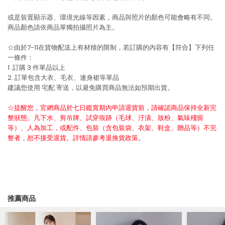
或是裝置顯示器、環境光線等因素，商品與照片的顏色可能會略有不同。
商品顏色請依商品單獨拍攝照片為主。
☆由於7-11在貨物配送上有材積的限制，若訂購的內容有【符合】下列任
一條件：
1. 訂購 3 件單品以上
2. 訂單包含大衣、毛衣、連身裙等單品
建議您使用
宅配
寄送，以避免購買商品無法如預期出貨。
☆提醒您，官網商品於七日鑑賞期內申請退貨前，請確認商品保持全新完
整狀態。凡下水、剪吊牌、試穿痕跡（毛球、汙漬、妝粉、氣味殘留
等）、人為加工，或配件、包裝（含包裝袋、衣架、鞋盒、贈品等）不完
整者，恕不接受退貨。詳情請參考退換貨政策。
推薦商品