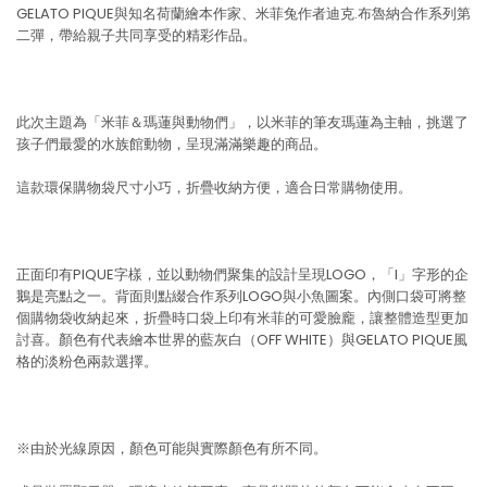
GELATO PIQUE與知名荷蘭繪本作家、米菲兔作者迪克.布魯納合作系列第
二彈，帶給親子共同享受的精彩作品。
此次主題為「米菲＆瑪蓮與動物們」，以米菲的筆友瑪蓮為主軸，挑選了
孩子們最愛的水族館動物，呈現滿滿樂趣的商品。
這款環保購物袋尺寸小巧，折疊收納方便，適合日常購物使用。
正面印有PIQUE字樣，並以動物們聚集的設計呈現LOGO，「I」字形的企
鵝是亮點之一。背面則點綴合作系列LOGO與小魚圖案。內側口袋可將整
個購物袋收納起來，折疊時口袋上印有米菲的可愛臉龐，讓整體造型更加
討喜。顏色有代表繪本世界的藍灰白（OFF WHITE）與GELATO PIQUE風
格的淡粉色兩款選擇。
※由於光線原因，顏色可能與實際顏色有所不同。