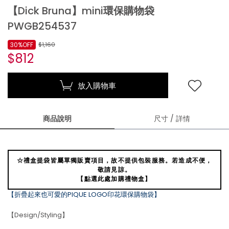
【Dick Bruna】mini環保購物袋
PWGB254537
30%OFF
$1,160
$812
放入購物車
商品說明
尺寸 / 詳情
☆禮盒提袋皆屬單獨販賣項目，故不提供包裝服務。若造成不便，
敬請見諒。
【點選此處加購禮物盒】
【折疊起來也可愛的PIQUE LOGO印花環保購物袋】
【Design/Styling】