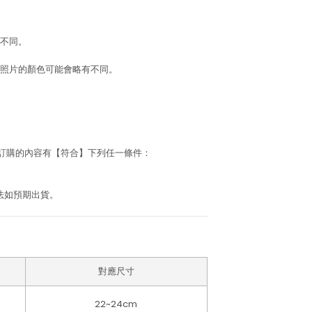
不同。
照片的顏色可能會略有不同。
若訂購的內容有【符合】下列任一條件：
法如預期出貨。
對應尺寸
22~24cm