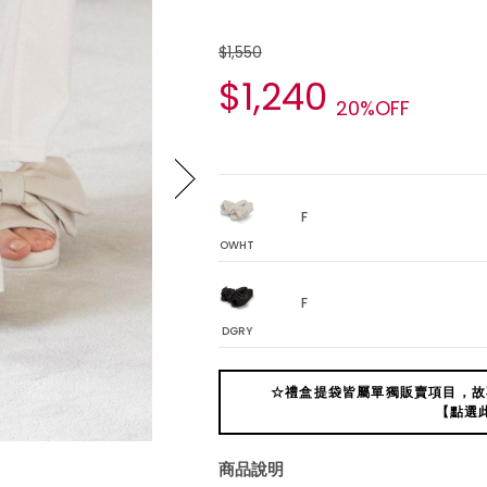
$1,550
$1,240
20%OFF
F
OWHT
F
DGRY
☆禮盒提袋皆屬單獨販賣項目，故
【點選
商品說明