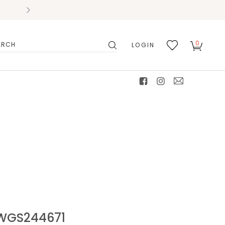
0
LOGIN
搜
我的
尋
最愛
facebook
instagram
mail
S244671