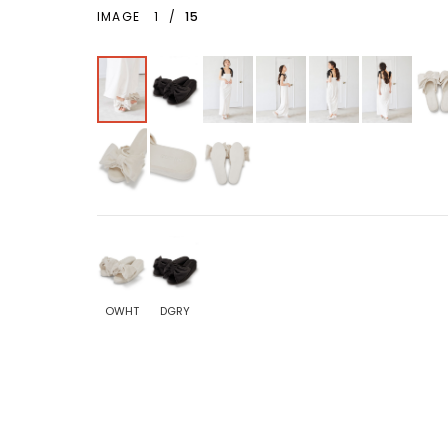
IMAGE
1
/
15
OWHT
DGRY