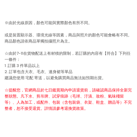
※由於光線原因，顏色可能與實際顏色有所不同。
或是裝置顯示器、環境光線等因素，商品與照片的顏色可能會略有不同。
商品顏色請依商品單獨拍攝照片為主。
☆由於7-11在貨物配送上有材積的限制，若訂購的內容有【符合】下列任
一條件：
1. 訂購 3 件單品以上
2. 訂單包含大衣、毛衣、連身裙等單品
建議您使用
宅配
寄送，以避免購買商品無法如預期出貨。
☆提醒您，官網商品於七日鑑賞期內申請退貨前，請確認商品保持全新完
整狀態。凡下水、剪吊牌、試穿痕跡（毛球、汙漬、妝粉、氣味殘留
等）、人為加工，或配件、包裝（含包裝袋、衣架、鞋盒、贈品等）不完
整者，恕不接受退貨。詳情請參考退換貨政策。