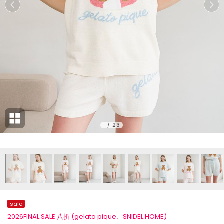
1
/
23
sale
2026FINAL SALE 八折 (gelato pique、SNIDEL HOME)