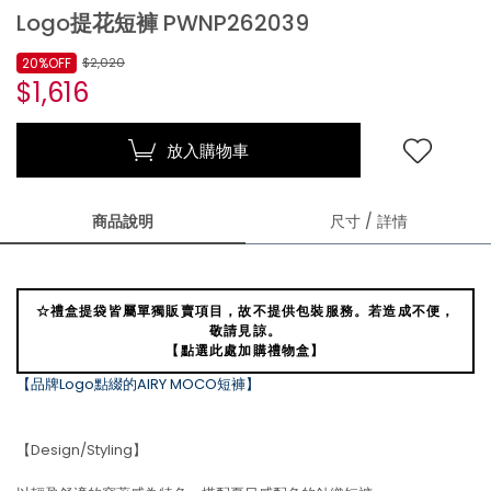
Logo提花短褲 PWNP262039
20%OFF
$2,020
$1,616
放入購物車
商品說明
尺寸 / 詳情
☆禮盒提袋皆屬單獨販賣項目，故不提供包裝服務。若造成不便，
敬請見諒。
【點選此處加購禮物盒】
【品牌Logo點綴的AIRY MOCO短褲】
【Design/Styling】