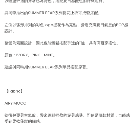
以輕盈舒適的穿著感為特色，搭配夏日感配色的針織短褲。
與同季推出的SUMMER BEAR系列提花上衣可成套搭配。
左側以弧形排列的彩色Logo提花作為亮點，營造充滿夏日氣息的POP感
設計。
整體為素面設計，因此也能輕鬆搭配手邊的T恤，具有高度穿搭性。
顏色：IVORY、PINK、MINT。
建議與同時期SUMMER BEAR系列單品搭配穿著。
【Fabric】
AIRY MOCO
彷彿包覆著空氣般，帶來蓬鬆輕盈的穿著感受。即使是薄款材質，也能感
受到柔軟蓬鬆的觸感。