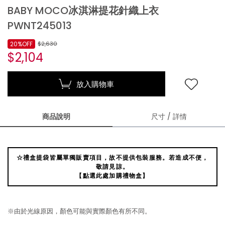
BABY MOCO冰淇淋提花針織上衣
PWNT245013
20%OFF
$2,630
$2,104
放入購物車
商品說明
尺寸 / 詳情
☆禮盒提袋皆屬單獨販賣項目，故不提供包裝服務。若造成不便，
敬請見諒。
【點選此處加購禮物盒】
※由於光線原因，顏色可能與實際顏色有所不同。