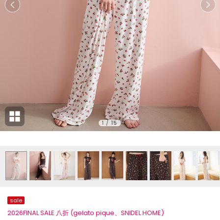
1
/
15
sale
2026FINAL SALE 八折 (gelato pique、SNIDEL HOME)