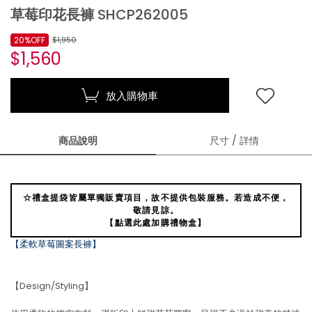
草莓印花長褲 SHCP262005
20%OFF
$1,950
$1,560
放入購物車
商品說明
尺寸 / 詳情
☆禮盒提袋皆屬單獨販賣項目，故不提供包裝服務。若造成不便，
敬請見諒。
【點選此處加購禮物盒】
【柔軟草莓圖案長褲】
【Design/Styling】