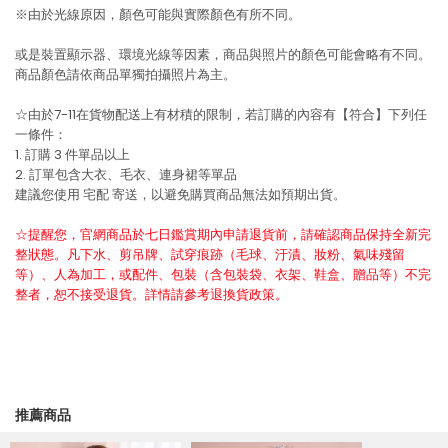
※由於光線原因，顏色可能與實際顏色有所不同。
或是裝置顯示器、環境光線等因素，商品與照片的顏色可能會略有不同。
商品顏色請依商品單獨拍攝照片為主。
☆由於7-11在貨物配送上有材積的限制，若訂購的內容有【符合】下列任
一條件：
1. 訂購 3 件單品以上
2. 訂單包含大衣、毛衣、連身裙等單品
建議您使用
宅配
寄送，以避免購買商品無法如預期出貨。
☆提醒您，官網商品於七日鑑賞期內申請退貨前，請確認商品保持全新完
整狀態。凡下水、剪吊牌、試穿痕跡（毛球、汙漬、妝粉、氣味殘留
等）、人為加工，或配件、包裝（含包裝袋、衣架、鞋盒、贈品等）不完
整者，恕不接受退貨。詳情請參考退換貨政策。
推薦商品