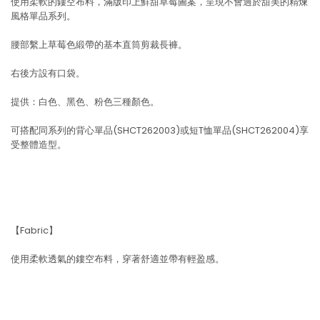
使用柔軟的鏤空布料，滿版印上鮮甜草莓圖案，呈現不會過於甜美的精煉
風格單品系列。
腰部繫上草莓色緞帶的基本直筒剪裁長褲。
右後方設有口袋。
提供：白色、黑色、粉色三種顏色。
可搭配同系列的背心單品(SHCT262003)或短T恤單品(SHCT262004)享
受整體造型。
【Fabric】
使用柔軟透氣的鏤空布料，穿著舒適並帶有輕盈感。